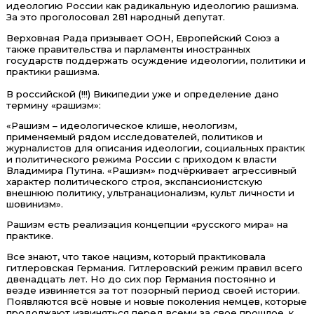
идеологию России как радикальную идеологию рашизма.
За это проголосовал 281 народный депутат.
Верховная Рада призывает ООН, Европейский Союз а
также правительства и парламенты иностранных
государств поддержать осуждение идеологии, политики и
практики рашизма.
В российской (!!!) Википедии уже и определение дано
термину «рашизм»:
«Рашизм – идеологическое клише, неологизм,
применяемый рядом исследователей, политиков и
журналистов для описания идеологии, социальных практик
и политического режима России с приходом к власти
Владимира Путина. «Рашизм» подчёркивает агрессивный
характер политического строя, экспансионистскую
внешнюю политику, ультранационализм, культ личности и
шовинизм».
Рашизм есть реализация концепции «русского мира» на
практике.
Все знают, что такое нацизм, который практиковала
гитлеровская Германия. Гитлеровский режим правил всего
двенадцать лет. Но до сих пор Германия постоянно и
везде извиняется за тот позорный период своей истории.
Появляются всё новые и новые поколения немцев, которые
продолжают извиняться перед всеми за свое прошлое, к