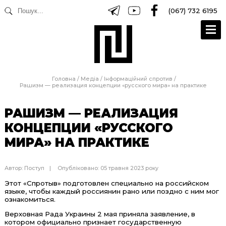
(067) 732 6195
Головна
/
Медіа
/
Інформаційний спротив
/
Рашизм — реализация концепции «русского мира» на практике
РАШИЗМ — РЕАЛИЗАЦИЯ
КОНЦЕПЦИИ «РУССКОГО
МИРА» НА ПРАКТИКЕ
Автор:
Поступ
Опубліковано: 05 травня 2023 року
Этот «Спротыв» подготовлен специально на российском
языке, чтобы каждый россиянин рано или поздно с ним мог
ознакомиться.
Верховная Рада Украины 2 мая приняла заявление, в
котором официально признает государственную