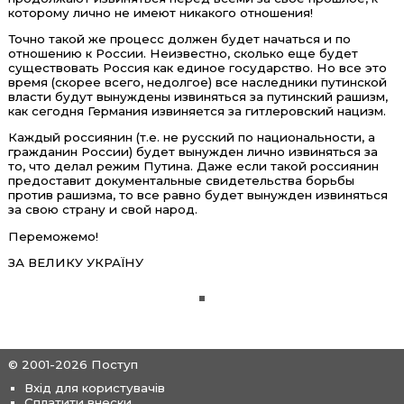
которому лично не имеют никакого отношения!
Точно такой же процесс должен будет начаться и по
отношению к России. Неизвестно, сколько еще будет
существовать Россия как единое государство. Но все это
время (скорее всего, недолгое) все наследники путинской
власти будут вынуждены извиняться за путинский рашизм,
как сегодня Германия извиняется за гитлеровский нацизм.
Каждый россиянин (т.е. не русский по национальности, а
гражданин России) будет вынужден лично извиняться за
то, что делал режим Путина. Даже если такой россиянин
предоставит документальные свидетельства борьбы
против рашизма, то все равно будет вынужден извиняться
за свою страну и свой народ.
Переможемо!
ЗА ВЕЛИКУ УКРАЇНУ
© 2001-2026 Поступ
Вхід для користувачів
Сплатити внески