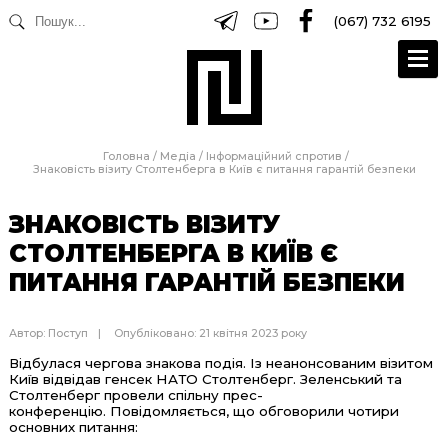
(067) 732 6195
Головна
/
Медіа
/
Інформаційний спротив
/
Знаковість візиту Столтенберга в Київ є питання гарантій безпеки
ЗНАКОВІСТЬ ВІЗИТУ
СТОЛТЕНБЕРГА В КИЇВ Є
ПИТАННЯ ГАРАНТІЙ БЕЗПЕКИ
Автор:
Поступ
Опубліковано: 21 квітня 2023 року
Відбулася чергова знакова подія. Із неанонсованим візитом
Київ відвідав генсек НАТО Столтенберг. Зеленський та
Столтенберг провели спільну прес-
конференцію. Повідомляється, що обговорили чотири
основних питання: