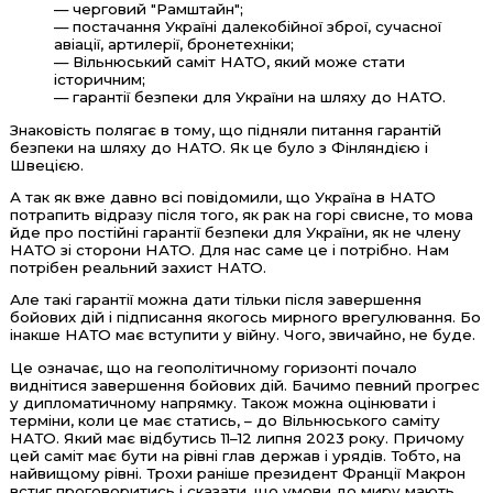
— черговий "Рамштайн";
— постачання Україні далекобійної зброї, сучасної
авіації, артилерії, бронетехніки;
— Вільнюський саміт НАТО, який може стати
історичним;
— гарантії безпеки для України на шляху до НАТО.
Знаковість полягає в тому, що підняли питання гарантій
безпеки на шляху до НАТО. Як це було з Фінляндією і
Швецією.
А так як вже давно всі повідомили, що Україна в НАТО
потрапить відразу після того, як рак на горі свисне, то мова
йде про постійні гарантії безпеки для України, як не члену
НАТО зі сторони НАТО. Для нас саме це і потрібно. Нам
потрібен реальний захист НАТО.
Але такі гарантії можна дати тільки після завершення
бойових дій і підписання якогось мирного врегулювання. Бо
інакше НАТО має вступити у війну. Чого, звичайно, не буде.
Це означає, що на геополітичному горизонті почало
виднітися завершення бойових дій. Бачимо певний прогрес
у дипломатичному напрямку. Також можна оцінювати і
терміни, коли це має статись, – до Вільнюського саміту
НАТО. Який має відбутись 11–12 липня 2023 року. Причому
цей саміт має бути на рівні глав держав і урядів. Тобто, на
найвищому рівні. Трохи раніше президент Франції Макрон
встиг проговоритись і сказати, що умови до миру мають