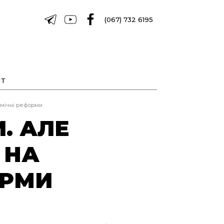
(067) 732 6195
Т
омічні реформи
. АЛЕ
 НА
ОРМИ