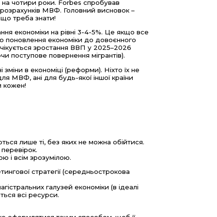
 на чотири роки. Forbes спробував
з розрахунків МВФ. Головний висновок –
 що треба знати!
ння економіки на рівні 3-4-5%. Це якщо все
 то поновлення економіки до довоєнного
 очікується зростання ВВП у 2025–2026
чи поступове повернення мігрантів).
і зміни в економіці (реформи). Ніхто їх не
я МВФ, ані для будь-якої іншої країни
и кожен!
ться лише ті, без яких не можна обійтися.
 перевірок.
ю і всім зрозумілою.
етингової стратегії (середньострокова
агістральних галузей економіки (в ідеалі
ться всі ресурси.
егко оформлятися таким способом, щоб її