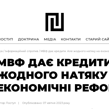
ПОСТУП
ДОКТРИНА
МЕДІА
КОНТАКТИ
СТАРИЙ САЙ
іа
/
Інформаційний спротив
/
МВФ дає кредити. Але жодного натяку на екон
МВФ ДАЄ КРЕДИТИ
ЖОДНОГО НАТЯКУ
ЕКОНОМІЧНІ РЕФ
тор:
Поступ
Опубліковано: 07 квітня 2023 року