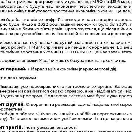
країна отримала програму кредитування від МВФ на $15,6 млрд
озібратись, які будуть наші економічні перспективи, виходячи 
ВФ не очікує вибухового зростання економіки України. Це все,
алі йде багато різних цифр. Які виводять нас на щорічне зроста
арно буде. Якщо в 2022 році падіння економіки було біля 30%,
тану займе близько п’яти років. Прогнозується, що після війни
оках за рахунок збільшення інвестицій та споживання (враховую
ачимо, що навіть у планах відсутній взагалі хоч натяк на системн
ланує робити. І МВФ сприймає це явище як нормальне. Бо ані дл
кономічне зростання України НЕ ПОТРІБНЕ! Це має запам'ятат
еформи економіки України мають базуватись на трьох китах.
ит перший.
Лібералізація економіки (першочергові дії).
ут є два напрямки.
 Ліквідація усіх перевіряючих та контролюючих органів. Залишаю
ізнесмен має займатися своєю справою, а не «відбиватися» від
 Податкова реформа. Податкова система має бути дуже просто
ит другий.
Створення та реалізація єдиної національної марк
ерспектива).
еобхідно обрати мінімальну кількість найбільш перспективних м
дну). Які стають локомотивом усієї економіки. І на це направляю
ит третій.
Інституалізація власності.
удь-яка власність (матеріальні та нематеріальні активи) має л