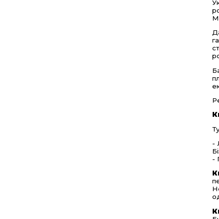
У
р
М
Д
г
с
р
Б
п
е
Р
К
Т
-
Б
-
К
п
Н
о
К
Б