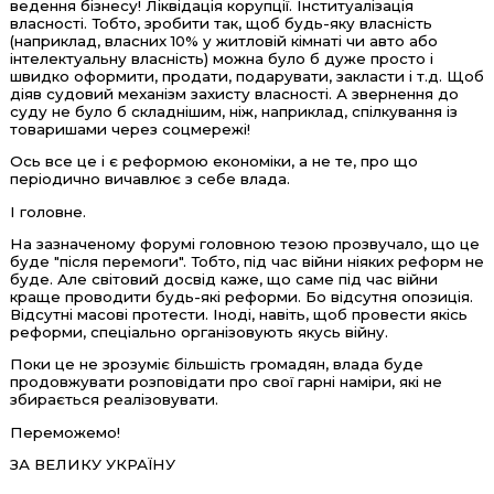
ведення бізнесу! Ліквідація корупції. Інституалізація
власності. Тобто, зробити так, щоб будь-яку власність
(наприклад, власних 10% у житловій кімнаті чи авто або
інтелектуальну власність) можна було б дуже просто і
швидко оформити, продати, подарувати, закласти і т.д. Щоб
діяв судовий механізм захисту власності. А звернення до
суду не було б складнішим, ніж, наприклад, спілкування із
товаришами через соцмережі!
Ось все це і є реформою економіки, а не те, про що
періодично вичавлює з себе влада.
І головне.
На зазначеному форумі головною тезою прозвучало, що це
буде "після перемоги". Тобто, під час війни ніяких реформ не
буде. Але світовий досвід каже, що саме під час війни
краще проводити будь-які реформи. Бо відсутня опозиція.
Відсутні масові протести. Іноді, навіть, щоб провести якісь
реформи, спеціально організовують якусь війну.
Поки це не зрозуміє більшість громадян, влада буде
продовжувати розповідати про свої гарні наміри, які не
збирається реалізовувати.
Переможемо!
ЗА ВЕЛИКУ УКРАЇНУ