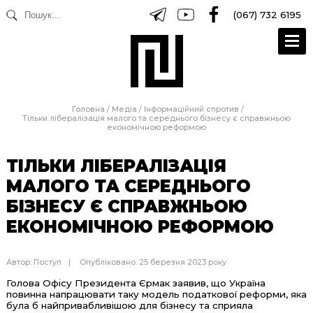
(067) 732 6195
Головна
/
Медіа
/
Інформаційний спротив
/
Тільки лібералізація малого та середнього бізнесу є справжньою
економічною реформою
ТІЛЬКИ ЛІБЕРАЛІЗАЦІЯ
МАЛОГО ТА СЕРЕДНЬОГО
БІЗНЕСУ Є СПРАВЖНЬОЮ
ЕКОНОМІЧНОЮ РЕФОРМОЮ
Автор:
Поступ
Опубліковано: 25 березня 2023 року
Голова Офісу Президента Єрмак заявив, що Україна
повинна напрацювати таку модель податкової реформи, яка
була б найпривабливішою для бізнесу та сприяла