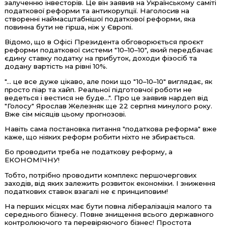
залученню інвесторів. Це він заявив на Українському саміті
податкової реформи та антикорупції. Наголосив на
створенні наймасштабнішої податкової реформи, яка
повинна бути не гірша, ніж у Європі.
Відомо, що в Офісі Президента обговорюється проєкт
реформи податкової системи "10–10–10", який передбачає
єдину ставку податку на прибуток, доходи фізосіб та
додану вартість на рівні 10%.
"... це все дуже цікаво, але поки що "10–10–10" виглядає, як
просто піар та хайп. Реальної підготовчої роботи не
ведеться і вестися не буде...". Про це заявив нардеп від
"Голосу" Ярослав Железняк ще 22 серпня минулого року.
Вже сім місяців цьому прогнозові.
Навіть сама постановка питання "податкова реформа" вже
каже, що ніяких реформ робити ніхто не збирається.
Бо проводити треба не податкову реформу, а
ЕКОНОМІЧНУ!
Тобто, потрібно проводити комплекс першочергових
заходів, від яких залежить розвиток економіки. І зниження
податкових ставок взагалі не є принциповим!
На перших місцях має бути повна лібералізація малого та
середнього бізнесу. Повне знищення всього державного
контролюючого та перевіряючого бізнес! Простота