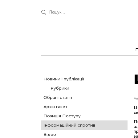
Новини і публікації
Рубрики
Обрані статті
Ав
Архів газет
Ц
с
Позиція Поступу
П
Інформаційний спротив
щ
п
Відео
з