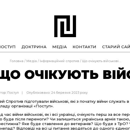
ПОСТУП
ДОКТРИНА
МЕДІА
КОНТАКТИ
СТАРИЙ САЙ
Головна
/
Медіа
/
Інформаційний спротив
/
Що очікують військові…
ЩО ОЧІКУЮТЬ ВІЙ
тор:
Поступ
Опубліковано: 24 березня 2023 року
ей Спротив підготували військові, які з початку війни служать в
кладу організації «Поступ».
ід час війни військові, як і всі українці, очікують перш за все п
о буде після перемоги? Чи залишиться українська армія такою,
рестижна? Яке буде ставлення до ветеранів? Що буде з ТрО? Чи
анепад? Відповіді на всі ці питання зводяться до одного єдин