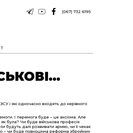
(067) 732 6195
Т
СЬКОВІ…
 ЗСУ і які одночасно входять до керівного
еремоги. І перемога буде – це аксіома. Але
 як була? Чи буде військова професія
 будуть далі розвивати армію, чи її чекає
ого – чи буде повноцінна реформа збройних