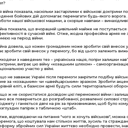
ил?
я війна показала, наскільки застарілими є військові доктрини по
едення бойових дій допомагає перемагати будь-якого ворога. А
оботи нашої військової машини, а скоріше навпаки – винахідлив
ійна показала, що вчорашній цивільний майже не поступається
фективності в сучасній війні. Отже, жодна професійна армія не
рмією на період війни.
ійна довела, що кожен громадянин може зробити свій внесок у 
ає зробити свій внесок у перемогу, бо від цього залежить вижив
иходячи з наведених тез – українська нація, попри залишки нав’
октрини, виграє цю війну «козацьким шляхом» - самоорганізаціє
аціональною участю у війні.
іщо не заважає Україні після перемоги закріпити подібну війсь
аме за «козацьким» чи «швейцарським» зразком. Зробити акцент 
ерівній еліті, а базисом армії будуть сили територіальної оборо
кщо ж не скористатися досвідом цієї переможної війни і залиши
ізно все повернеться до розграбованої, розваленої силової стру
юджету і ганяється двічі на рік за призовниками, щоб було ком
езглуздих папіряк з табличкою «штаб».
тже, відповідаючи на питання "чого ж хочуть військові", можна 
еремога, що коштувала нам стількох життів, зусиль та страждан
еформу збройних сил України життєво необхідно провести, іна