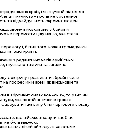
страдянських країн, і як гнучкий підхід до
ле ця гнучкість – прояв не системної
ість та відчайдушність окремих людей.
 кадровому військовому у бойовій
 зможе перемогти цілу націю, яка стала
перемогу і, більш того, кожен громадянин
ання всієї країни.
язаної з радянських часів армійської
ю, гнучкістю тактики та загально
кову доктрину і розвивати збройні сили
на професійній армії, як військовій та
ни.
ти в збройних силах все «як є», то рано чи
ктури, яка постійно смокче гроші з
у фарбувати галявину біля чергового складу
сказати, що військові хочуть, щоб ця
ь, не була марною.
кше наших дітей або онуків чекатиме