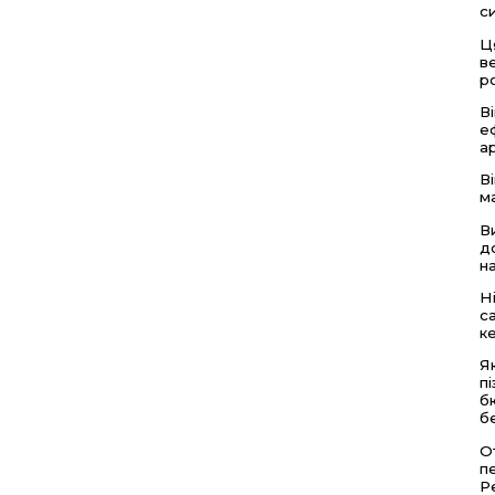
с
Ц
в
р
В
е
а
В
м
В
д
н
Н
с
к
Я
п
б
б
О
п
Р