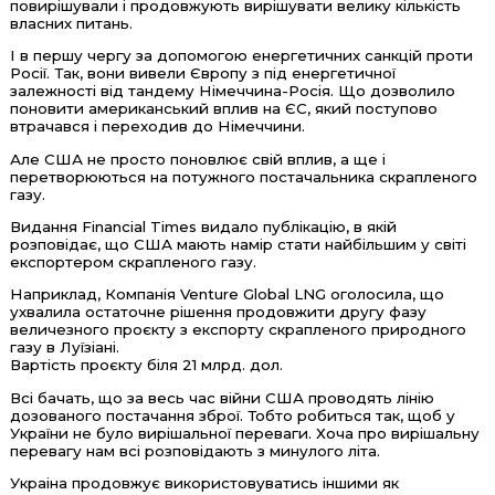
повирішували і продовжують вирішувати велику кількість
власних питань.
І в першу чергу за допомогою енергетичних санкцій проти
Росії. Так, вони вивели Європу з під енергетичної
залежності від тандему Німеччина-Росія. Що дозволило
поновити американський вплив на ЄС, який поступово
втрачався і переходив до Німеччини.
Але США не просто поновлює свій вплив, а ще і
перетворюються на потужного постачальника скрапленого
газу.
Видання Financial Times видало публікацію, в якій
розповідає, що США мають намір стати найбільшим у світі
експортером скрапленого газу.
Наприклад, Компанія Venture Global LNG оголосила, що
ухвалила остаточне рішення продовжити другу фазу
величезного проєкту з експорту скрапленого природного
газу в Луїзіані.
Вартість проєкту біля 21 млрд. дол.
Всі бачать, що за весь час війни США проводять лінію
дозованого постачання зброї. Тобто робиться так, щоб у
України не було вирішальної переваги. Хоча про вирішальну
перевагу нам всі розповідають з минулого літа.
Украіна продовжує використовуватись іншими як