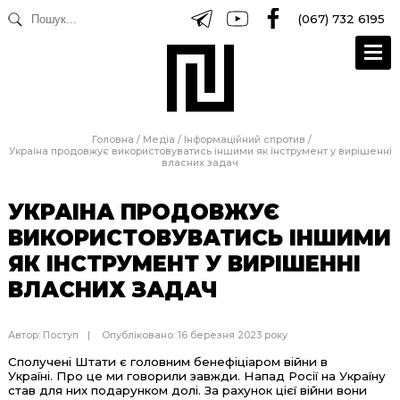
(067) 732 6195
Головна
/
Медіа
/
Інформаційний спротив
/
Украіна продовжує використовуватись іншими як інструмент у вирішенні
власних задач
УКРАІНА ПРОДОВЖУЄ
ВИКОРИСТОВУВАТИСЬ ІНШИМИ
ЯК ІНСТРУМЕНТ У ВИРІШЕННІ
ВЛАСНИХ ЗАДАЧ
Автор:
Поступ
Опубліковано: 16 березня 2023 року
Сполучені Штати є головним бенефіціаром війни в
Україні. Про це ми говорили завжди. Напад Росії на Україну
став для них подарунком долі. За рахунок цієї війни вони