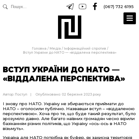
(067) 732 6195
Головна
/
Медіа
/
Інформаційний спротив
/
Вступ України до НАТО — «віддалена перспектива»
ВСТУП УКРАЇНИ ДО НАТО —
«ВІДДАЛЕНА ПЕРСПЕКТИВА»
Автор:
Поступ
Опубліковано: 02 березня 2023 року
І знову про НАТО. Україну не збираються приймати до
НАТО – оголосили публічно. Назвавши вступ – «віддаленою
перспективою». Хоча про те, що буде такий результат, було
зрозуміло давно. Але багато наївних громадян чесно вірили
базіканням різних політиків, що Україну «ось-ось в НАТО
візьмуть».
Україна для НАТО потрібна як буфер, як захисна територія