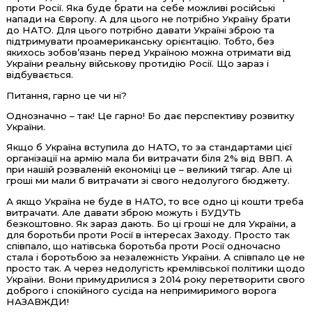
проти Росії. Яка буде брати на себе можливі російські
напади на Європу. А для цього не потрібно Україну брати
до НАТО. Для цього потрібно давати Україні зброю та
підтримувати проамериканську орієнтацію. Тобто, без
якихось зобов’язань перед Україною можна отримати від
України реальну військову протидію Росії. Що зараз і
відбувається.
Питання, гарно це чи ні?
Однозначно – так! Це гарно! Бо дає перспективу розвитку
України.
Якщо б Україна вступила до НАТО, то за стандартами цієї
організації на армію мала би витрачати біля 2% від ВВП. А
при нашій розваленій економіці це – великий тягар. Але ці
гроші ми мали б витрачати зі свого недолугого бюджету.
А якщо Україна не буде в НАТО, то все одно ці кошти треба
витрачати. Але давати зброю можуть і БУДУТЬ
безкоштовно. Як зараз дають. Бо ці гроші не для України, а
для боротьби проти Росії в інтересах Заходу. Просто так
співпало, що натівська боротьба проти Росії одночасно
стала і боротьбою за незалежність України. А співпало це не
просто так. А через недолугість кремлівської політики щодо
України. Вони примудрилися з 2014 року перетворити свого
доброго і спокійного сусіда на непримиримого ворога
НАЗАВЖДИ!