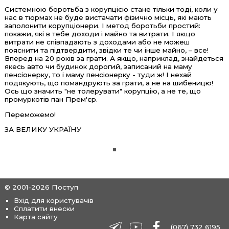
Системною боротьба з корупцією стане тільки тоді, коли у
нас в тюрмах не буде вистачати фізично місць, які мають
заполонити корупціонери. І метод боротьби простий:
покажи, які в тебе доходи і майно та витрати. І якщо
витрати не співпадають з доходами або не можеш
пояснити та підтвердити, звідки те чи інше майно, – все!
Вперед на 20 років за грати. А якщо, наприклад, знайдеться
якесь авто чи будинок дорогий, записаний на маму
пенсіонерку, то і маму пенсіонерку - туди ж! І нехай
подякують, що помандрують за грати, а не на шибеницю!
Ось що значить "не толерувати" корупцію, а не те, що
промуркотів пан Прем'єр.
Переможемо!
ЗА ВЕЛИКУ УКРАЇНУ
© 2001-2026 Поступ
Вхід для користувачів
Сплатити внески
Карта сайту
(067) 732 6195