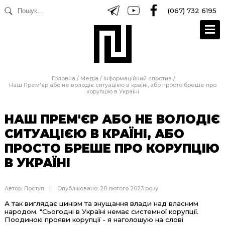
(067) 732 6195
Головна
/
Медіа
/
Інформаційний спротив
/
Наш Прем'єр або не володіє ситуацією в країні, або просто бреше про
корупцію в Україні
НАШ ПРЕМ'ЄР АБО НЕ ВОЛОДІЄ
СИТУАЦІЄЮ В КРАЇНІ, АБО
ПРОСТО БРЕШЕ ПРО КОРУПЦІЮ
В УКРАЇНІ
Автор:
Поступ
Опубліковано: 28 лютого 2023 року
А так виглядає цинізм та знущання влади над власним
народом. "Сьогодні в Україні немає системної корупції.
Поодинокі прояви корупції - я наголошую на слові