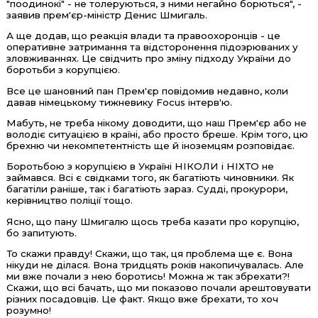
"поодинокі" - не толеруються, з ними негайно борються", -
заявив прем'єр-міністр Денис Шмигаль.
А ще додав, що реакція влади та правоохоронців - це
оперативне затримання та відсторонення підозрюваних у
зловживаннях. Це свідчить про зміну підходу України до
боротьби з корупцією.
Все це шановний пан Прем'єр повідомив недавно, коли
давав німецькому тижневику Focus інтерв'ю.
Мабуть, не треба нікому доводити, що наш Прем'єр або не
володіє ситуацією в країні, або просто бреше. Крім того, цю
брехню чи некомпетентність ще й іноземцям розповідає.
Боротьбою з корупцією в Україні НІКОЛИ і НІХТО не
займався. Всі є свідками того, як багатіють чиновники. Як
багатіли раніше, так і багатіють зараз. Судді, прокурори,
керівництво поліції тощо.
Ясно, що пану Шмигалю щось треба казати про корупцію,
бо запитують.
То скажи правду! Скажи, що так, ця проблема ще є. Вона
нікуди не ділася. Вона тридцять років накопичувалась. Але
ми вже почали з нею боротись! Можна ж так збрехати?!
Скажи, що всі бачать, що ми показово почали арештовувати
різних посадовців. Це факт. Якщо вже брехати, то хоч
розумно!