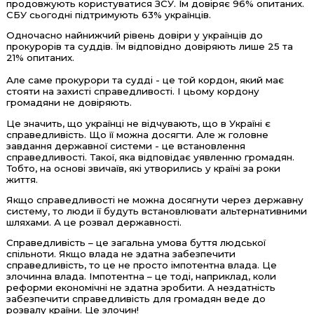
продовжують користуватися ЗСУ. Їм довіряє 96% опитаних.
СБУ сьогодні підтримують 63% українців.
Одночасно найнижчий рівень довіри у українців до
прокурорів та суддів. Їм відповідно довіряють лише 25 та
21% опитаних.
Але саме прокурори та судді - це той кордон, який має
стояти на захисті справедливості. І цьому кордону
громадяни не довіряють.
Це значить, що українці не відчувають, що в Україні є
справедливість. Що її можна досягти. Але ж головне
завдання державної системи - це встановлення
справедливості. Такої, яка відповідає уявленню громадян.
Тобто, на основі звичаїв, які утворились у країні за роки
життя.
Якщо справедливості не можна досягнути через державну
систему, то люди її будуть встановлювати альтернативними
шляхами. А це розвал державності.
Справедливість – це загальна умова буття людської
спільноти. Якщо влада не здатна забезпечити
справедливість, то це не просто імпотентна влада. Це
злочинна влада. Імпотентна – це тоді, наприклад, коли
реформи економічні не здатна зробити. А нездатність
забезпечити справедливість для громадян веде до
розвалу країни. Це злочин!