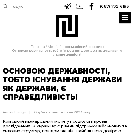
(067) 732 6195
Головна
/
Медіа
/
Інформаційний спротив
/
Основою державності, тобто існування держави як держави, є
справедливість!
ОСНОВОЮ ДЕРЖАВНОСТІ,
ТОБТО ІСНУВАННЯ ДЕРЖАВИ
ЯК ДЕРЖАВИ, Є
СПРАВЕДЛИВІСТЬ!
Автор:
Поступ
Опубліковано: 14 січня 2023 року
Київський міжнародний інститут соціології провів
дослідження. В Україні зріс рівень підтримки військових та
силових структур, повідомляє він. Найбільшою довірою