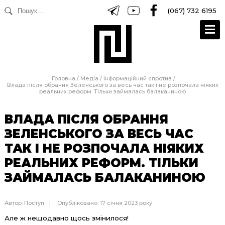
(067) 732 6195
Головна
/
Медіа
/
Інформаційний спротив
/
Влада після обрання Зеленського за весь час так і не розпочала ніяких
реальних реформ. Тільки займалась балаканиною
ВЛАДА ПІСЛЯ ОБРАННЯ
ЗЕЛЕНСЬКОГО ЗА ВЕСЬ ЧАС
ТАК І НЕ РОЗПОЧАЛА НІЯКИХ
РЕАЛЬНИХ РЕФОРМ. ТІЛЬКИ
ЗАЙМАЛАСЬ БАЛАКАНИНОЮ
Автор:
Поступ
Опубліковано: 17 січня 2023 року
Але ж нещодавно щось змінилося!