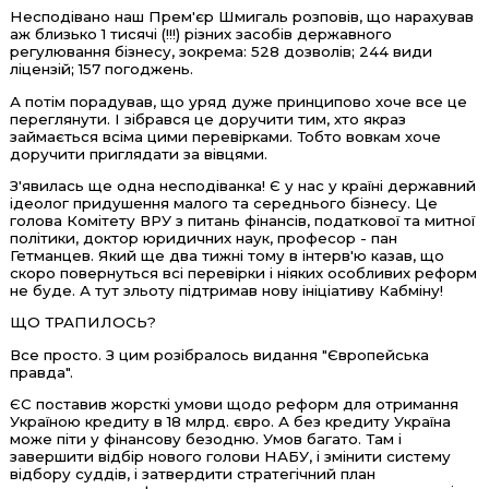
Несподівано наш Прем'єр Шмигаль розповів, що нарахував
аж близько 1 тисячі (!!!) різних засобів державного
регулювання бізнесу, зокрема: 528 дозволів; 244 види
ліцензій; 157 погоджень.
А потім порадував, що уряд дуже принципово хоче все це
переглянути. І зібрався це доручити тим, хто якраз
займається всіма цими перевірками. Тобто вовкам хоче
доручити приглядати за вівцями.
З'явилась ще одна несподіванка! Є у нас у країні державний
ідеолог придушення малого та середнього бізнесу. Це
голова Комітету ВРУ з питань фінансів, податкової та митної
політики, доктор юридичних наук, професор - пан
Гетманцев. Який ще два тижні тому в інтерв'ю казав, що
скоро повернуться всі перевірки і ніяких особливих реформ
не буде. А тут зльоту підтримав нову ініціативу Кабміну!
ЩО ТРАПИЛОСЬ?
Все просто. З цим розібралось видання "Європейська
правда".
ЄС поставив жорсткі умови щодо реформ для отримання
Україною кредиту в 18 млрд. євро. А без кредиту Україна
може піти у фінансову безодню. Умов багато. Там і
завершити відбір нового голови НАБУ, і змінити систему
відбору суддів, і затвердити стратегічний план