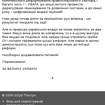
комплексного реформування правоохоронного сектора, і
багато чого. І – УВАГА: до кінця лютого провести
дерегуляцію ліцензування та дозвільної системи, а до кінця
року – цифровізацію видачі ліцензій!
Наш уряд почав діяти за принципом: рух вперед - це
результат пєндаля під зад!
Але ж природа української влади не може змінитись за два
тижні. Якщо вона діяла як олігархічна, то є в цьому вигода.
Яка нікуди не поділася. Але західні гроші отримати треба!
От і почали теревенити щодо реформ. Але перші ж кроки
демонструють, що поки що все йде лише до імітації
реформ.
Необхідно додавлювати питання!
Переможемо!
ЗА ВЕЛИКУ УКРАЇНУ
© 2001-2026 Поступ
Вхід для користувачів
Сплатити внески