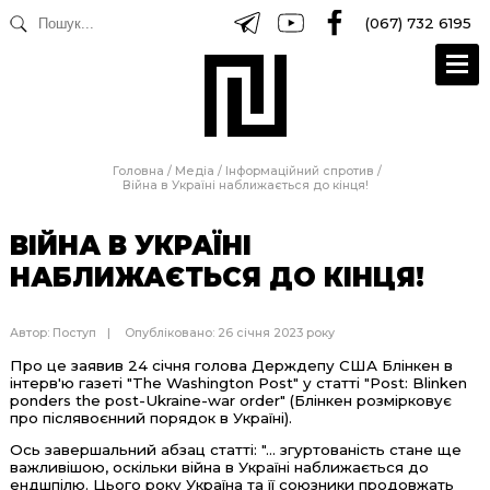
(067) 732 6195
Головна
/
Медіа
/
Інформаційний спротив
/
Війна в Україні наближається до кінця!
ВІЙНА В УКРАЇНІ
НАБЛИЖАЄТЬСЯ ДО КІНЦЯ!
Автор:
Поступ
Опубліковано: 26 січня 2023 року
Про це заявив 24 січня голова Держдепу США Блінкен в
інтерв'ю газеті "The Washington Post" у статті "Post: Blinken
ponders the post-Ukraine-war order" (Блінкен розмірковує
про післявоєнний порядок в Україні).
Ось завершальний абзац статті: "... згуртованість стане ще
важливішою, оскільки війна в Україні наближається до
ендшпілю. Цього року Україна та її союзники продовжать