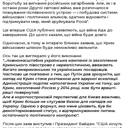
боротьбу за вигнання російських загарбників. Але, як і в
останні роки Другої світової війни, вже розпочалося
планування післявоєнного устрою — і побудова системи
військових і політичних альянсів, здатних відновити і
підтримувати мир, який зруйнувала Росія".
Це вперше США публічно заявляють, що війна йде до
завершення. До цього казали, що війна буде довго.
Одночасно, в тому ж інтерв'ю Блінкен заявив, що Крим
військовим шляхом буде неможливо звільнити.
Ось так це виглядало у його виконанні:
"...повномасштабна українська кампанія із захоплення
Кримського півострова є нереалістичною, вважають
багато американських та українських посадовців.
Частково це пов'язано з тим, що Путін дав зрозуміти, що
напад на Крим стане розтяжкою для ядерної ескалації.
Адміністрація поділяє наполягання України на тому, що
Крим, захоплений Росією у 2014 році, має бути врешті-
решт повернутий.
Але в короткостроковій перспективі для Києва важливо,
щоб Крим більше не слугував базою для нападів на
Україну. Однією з формул, яка мене цікавить, був би
демілітаризований статус, з відтермінуванням питань
остаточного політичного контролю".
Після цих заяв виступив і Президент Байден: "США хочуть