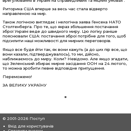
врегулювання в Україні на справедливих та міцних умовах".
Риторика США вперше за весь час стала відверто
направленою на мир.
Також логічною виглядає і нелогічна заява Генсека НАТО
Столтенберга. Про те, що якраз збільшення постачання
зброї Україні веде до швидкого миру. Цю логіку раніше
пояснювали США: постачання зброї потрібне для того, щоб
підсилити наші можливості для мирних переговорів.
Якщо все буде йти так, як вони кажуть (а до цих пір все, що
вони казали, підтверджувалось), то ми, дійсно,
наближаємось до миру. Коли? Невідомо. Але якщо згадати,
що Зеленський збирає мирне засідання ООН на 24 лютого,
то можна зробити певне відповідне припущення.
Переможемо!
ЗА ВЕЛИКУ УКРАЇНУ
© 2001-2026 Поступ
Вхід для користувачів
Сплатити внески