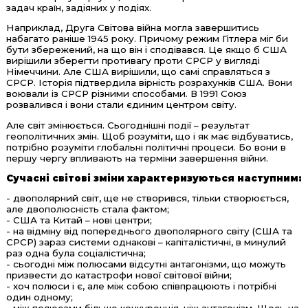
задач країн, задіяних у подіях.
Наприклад, Друга Світова війна могла завершитись
набагато раніше 1945 року. Причому режим Гітлера міг би
бути збережений, на що він і сподівався. Це якщо б США
вирішили зберегти противагу проти СРСР у вигляді
Німеччини. Але США вирішили, що самі справляться з
СРСР. Історія підтвердила вірність розрахунків США. Вони
воювали із СРСР різними способами. В 1991 Союз
розвалився і вони стали єдиним центром світу.
Але світ змінюється. Сьогоднішні події – результат
геополітичних змін. Щоб розуміти, що і як має відбуватись,
потрібно розуміти глобальні політичні процеси. Бо вони в
першу чергу впливають на терміни завершення війни.
Сучасні світові зміни характеризуються наступним:
- двополярний світ, ще не створився, тільки створюється,
але двополюсність стала фактом;
- США та Китай – нові центри;
- на відміну від попереднього двополярного світу (США та
СРСР) зараз системи однакові – капіталістичні, в минулий
раз одна була соціалістична;
- сьогодні між полюсами відсутні антагонізми, що можуть
призвести до катастрофи нової світової війни;
- хоч полюси і є, але між собою співпрацюють і потрібні
один одному;