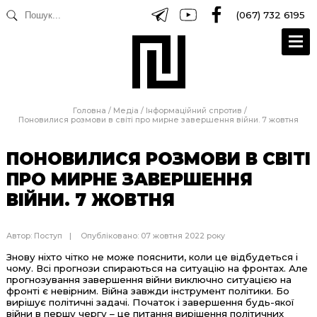
(067) 732 6195
Головна
/
Медіа
/
Інформаційний спротив
/
Поновилися розмови в світі про мирне завершення війни. 7 жовтня
ПОНОВИЛИСЯ РОЗМОВИ В СВІТІ
ПРО МИРНЕ ЗАВЕРШЕННЯ
ВІЙНИ. 7 ЖОВТНЯ
Автор:
Поступ
Опубліковано: 07 жовтня 2022 року
Знову ніхто чітко не може пояснити, коли це відбудеться і
чому. Всі прогнози спираються на ситуацію на фронтах. Але
прогнозування завершення війни виключно ситуацією на
фронті є невірним. Війна завжди інструмент політики. Бо
вирішує політичні задачі. Початок і завершення будь-якої
війни в першу чергу – це питання вирішення політичних