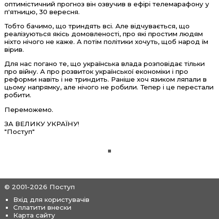
оптимістичний прогноз він озвучив в ефірі телемарафону у
п'ятницю, 30 вересня.
Тобто бачимо, що триндять всі. Але відчувається, що
реалізуються якісь домовленості, про які простим людям
ніхто нічого не каже. А потім політики хочуть, щоб народ їм
вірив.
Для нас погано те, що українська влада розповідає тільки
про війну. А про розвиток української економіки і про
реформи навіть і не триндить. Раніше хоч язиком ляпали в
цьому напрямку, але нічого не робили. Тепер і це перестали
робити.
Переможемо.
ЗА ВЕЛИКУ УКРАЇНУ!
"Поступ"
© 2001-2026 Поступ
Вхід для користувачів
Сплатити внески
Карта сайту