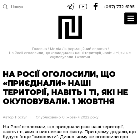
(067) 732 6195
Головна
/
Медіа
/
Інформаційний спротив
/
На Росії оголосили, що «приєднали» наші території, навіть і ті, які не
окуповували. 1 жовтня
НА РОСІЇ ОГОЛОСИЛИ, ЩО
«ПРИЄДНАЛИ» НАШІ
ТЕРИТОРІЇ, НАВІТЬ І ТІ, ЯКІ НЕ
ОКУПОВУВАЛИ. 1 ЖОВТНЯ
Автор:
Поступ
Опубліковано: 01 жовтня 2022 року
На Росії оголосили, що приєднали різні наші території,
навіть і ті, яких в них немає по факту. При цьому додали, що
будуть їх ще "визволяти". Дивно, чому не оголосили про