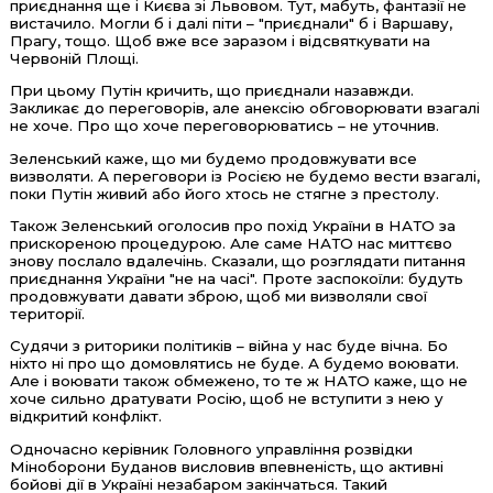
приєднання ще і Києва зі Львовом. Тут, мабуть, фантазії не
вистачило. Могли б і далі піти – "приєднали" б і Варшаву,
Прагу, тощо. Щоб вже все заразом і відсвяткувати на
Червоній Площі.
При цьому Путін кричить, що приєднали назавжди.
Закликає до переговорів, але анексію обговорювати взагалі
не хоче. Про що хоче переговорюватись – не уточнив.
Зеленський каже, що ми будемо продовжувати все
визволяти. А переговори із Росією не будемо вести взагалі,
поки Путін живий або його хтось не стягне з престолу.
Також Зеленський оголосив про похід України в НАТО за
прискореною процедурою. Але саме НАТО нас миттєво
знову послало вдалечінь. Сказали, що розглядати питання
приєднання України "не на часі". Проте заспокоїли: будуть
продовжувати давати зброю, щоб ми визволяли свої
території.
Судячи з риторики політиків – війна у нас буде вічна. Бо
ніхто ні про що домовлятись не буде. А будемо воювати.
Але і воювати також обмежено, то те ж НАТО каже, що не
хоче сильно дратувати Росію, щоб не вступити з нею у
відкритий конфлікт.
Одночасно керівник Головного управління розвідки
Міноборони Буданов висловив впевненість, що активні
бойові дії в Україні незабаром закінчаться. Такий