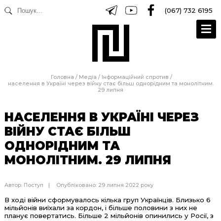
(067) 732 6195
Головна
/
Медіа
/
Інформаційний спротив
/
населення в Україні через війну стає більш однорідним та монолітним.
29 липня
НАСЕЛЕННЯ В УКРАЇНІ ЧЕРЕЗ
ВІЙНУ СТАЄ БІЛЬШ
ОДНОРІДНИМ ТА
МОНОЛІТНИМ. 29 ЛИПНЯ
Автор:
Поступ
Опубліковано: 29 липня 2022 року
В ході війни сформувалось кілька груп Українців. Близько 6
мільйонів виїхали за кордон, і більше половини з них не
планує повертатись. Більше 2 мільйонів опинились у Росії, з