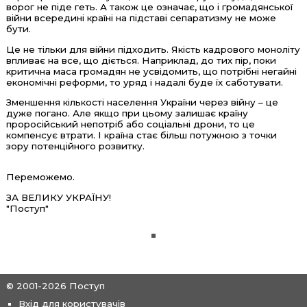
ворог не піде геть. А також це означає, що і громадянської
війни всередині країні на підставі сепаратизму не може
бути.
Це не тільки для війни підходить. Якість кадрового моноліту
впливає на все, що діється. Наприклад, до тих пір, поки
критична маса громадян не усвідомить, що потрібні негайні
економічні реформи, то уряд і надалі буде їх саботувати.
Зменшення кількості населення України через війну – це
дуже погано. Але якщо при цьому залишає країну
проросійський непотріб або соціальні дрони, то це
компенсує втрати. І країна стає більш потужною з точки
зору потенційного розвитку.
Переможемо.
ЗА ВЕЛИКУ УКРАЇНУ!
"Поступ"
© 2001-2026 Поступ
Вхід для користувачів