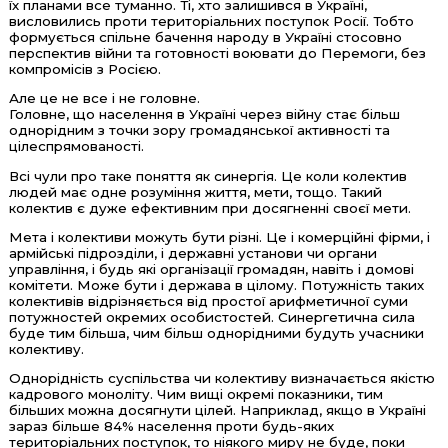
їх планами все туманно. Ті, хто залишився в Україні,
висловились проти територіальних поступок Росії. Тобто
формується спільне бачення народу в Україні стосовно
перспектив війни та готовності воювати до Перемоги, без
компромісів з Росією.
Але це не все і не головне.
Головне, що населення в Україні через війну стає більш
однорідним з точки зору громадянської активності та
цілеспрямованості.
Всі чули про таке поняття як синергія. Це коли колектив
людей має одне розуміння життя, мети, тощо. Такий
колектив є дуже ефективним при досягненні своєї мети.
Мета і колективи можуть бути різні. Це і комерційні фірми, і
армійські підрозділи, і державні установи чи органи
управління, і будь які організації громадян, навіть і домові
комітети. Може бути і держава в цілому. Потужність таких
колективів відрізняється від простої арифметичної суми
потужностей окремих особистостей. Синергетична сила
буде тим більша, чим більш однорідними будуть учасники
колективу.
Однорідність суспільства чи колективу визначається якістю
кадрового моноліту. Чим вищі окремі показники, тим
більших можна досягнути цілей. Наприклад, якщо в Україні
зараз більше 84% населення проти будь-яких
територіальних поступок, то ніякого миру не буде, поки