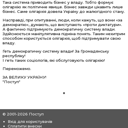
Така система приводить бізнес у владу. Тобто формує
олігархію як політичне явище. Бізнес завжди цікавить лише
бізнес. Саме олігархія довела Україну до жалюгідного стану.
Насправді, при опитуванні, люди, коли кажуть, що вони «за
демократію», думають, що виступають «проти диктатури».
А фактично підтримують демократичну систему влади.
Здійснюється маніпулятивна підміна понять. Таким нехитрим
способом користується олігархія, щоб підтримувати свою
владу.
Геть демократичну систему влади! За Громадянську
республіку!
І геть таких соціологів, які обслуговують олігархію!
Переможемо.
ЗА ВЕЛИКУ УКРАЇНУ!
"Поступ"
© 2001-2026 Поступ
Вхід для користувачів
Сплатити внески