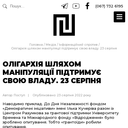
(067) 732 6195
Головна
/
Медіа
/
Інформаційний спротив
/
Олігархія шляхом маніпуляції підтримує свою владу. 23 серпня
ОЛІГАРХІЯ ШЛЯХОМ
МАНІПУЛЯЦІЇ ПІДТРИМУЄ
СВОЮ ВЛАДУ. 23 СЕРПНЯ
Автор:
Поступ
Опубліковано: 23 серпня 2022 року
Наводимо приклад. До Дня Незалежності фондом
«Демократичні ініціативи» імені Ілька Кучеріва разом із
Центром Разумкова за грантової підтримки Університету
Бремена та Міжнародного фонду «Відродження» було
зроблено опитування. Тобто «грантоїди» робили
опитування.