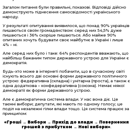
Загалом питання були правильні, показові. Відповіді дійсно
демонструють піднесення самосвідомості українського
народу.
У результаті опитування виявилося, що понад 90% українців
пишаються своїм громадянством: серед них 54,5% дуже
пишаються і 36% скоріше пишаються. Або майже 90%
опитаних хочуть будувати своє майбутнє в Україні і лише
4% – ні.
Але серед них було і таке: 64% респондентів вважають, що
найбільш бажаним типом державного устрою для України є
демократія.
Будь-хто може в інтернеті побачити, що в сучасному світі
існують всього дві основні форми державного політичного
устрою: федеративна (складна) і унітарна (проста), а також є
одна додаткова – конфедеративна (союзна). Немає ніякої
демократії як форми державного устрою.
Але є демократична система влади. У нас вона діє. Це
таємні вибори; депутати, які мають по одному голосу; це
поділ на незалежні гілки влади тощо. Ця система працює за
принципом:
«Гроші → Вибори → Прихід до влади → Повернення
грошей з прибутком → Нові вибори»
.