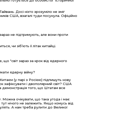
льно готується до особистої "історичної"
Тайвань. Досі ніхто зрозуміло не зміг
ників США, взагалі туди посунула. Офіційно
зараз не підтримують, але вони проти
ся, чи зіб’ють її літак китайці.
 що "світ зараз за крок від ядерного
икати ядерну війну?
итаєм (у парі з Росією) підпишуть нову
ок зафіксувати і двополярний світ? США
а демонстрація того, що Штатам все
у. Можна очікувати, що така угода і має
и тут нічого не залежить. Якщо комусь від
рулять. А нам треба рулити до Великої