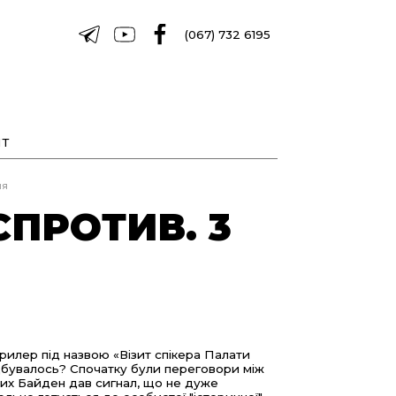
(067) 732 6195
Т
ня
ПРОТИВ. 3
рилер під назвою «Візит спікера Палати
ідбувалось? Спочатку були переговори між
них Байден дав сигнал, що не дуже