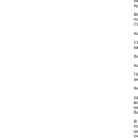
з
зу
В
п
С
К
С
з
Б
К
П
з
Я
Щ
в
н
б
В
п
ц
У