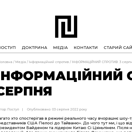
ПОСТУП
ДОКТРИНА
МЕДІА
КОНТАКТИ
СТАРИЙ САЙ
Головна
/
Медіа
/
Інформаційний спротив
/
ІНФОРМАЦІЙНИЙ СПРОТИВ. 3 серп
ІНФОРМАЦІЙНИЙ С
СЕРПНЯ
тор:
Поступ
Опубліковано: 03 серпня 2022 року
агато хто спостерігав в режимі реального часу вчорашнє шоу-т
редставників США Пелосі до Тайваню». До чого тут ми, і що в
резидентом Байденом та лідером Китаю Сі Цзіньпінем. Після 