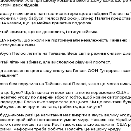
адоволений. Але при цьому команда Білого Дому каже, що рете
стрічі двох лідерів.
ідразу після цього нагнітається істерія щодо поїздки Пелосі на 
ояснити, чому бабуся Пелосі (82 роки), спікер Палати представ
ША казали, що це майже приватна подорож.
итай кричить, що не дозволить, і стягує війська.
ША кажуть, що ніколи не підтримували незалежність Тайваню і 
астосування сили.
абуся Пелосі летить на Тайвань. Весь світ в режимі онлайн дивить
итай літак не збиває, але висловлює рішучий протест.
ід завершення цього шоу виступає Генсек ООН Гутерреш і каже,
нищення".
кого біса порулила на Тайвань пані Пелосі, якщо це могло викл
о це було? Щоб налякати весь світ, а потім переможно США з К
сесвітню угоду по ядерній зброї? Тобто, щоб новий світопоряд
апередодні Росію вже запросили до цього. Чи це все-таки бул
айдуже, вони пруть, як танк, і роблять, що хочуть?
 будь-якому разі це нагнітання має визріти в якусь велику угод
окласти край війні і встановити умови миру. Нажаль, від Україн
ього стане легше, то і від Росії також мало що залежить. США 
країни. Реформи треба робити. Поясніть це нашому уряду!