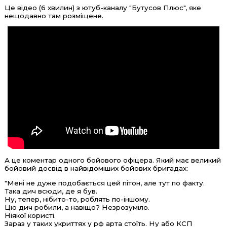
Це відео (6 хвилин) з ютуб-каналу "Бутусов Плюс", яке
нещодавно там розміщене.
А це коментар одного бойового офіцера. Який має великий
бойовий досвід в найвідоміших бойових бригадах:
"Мені не дуже подобається цей пітон, але тут по факту.
Така дич всюди, де я був.
Ну, тепер, нібито-то, роблять по-іншому.
Цю дич робили, а навіщо? Незрозуміло.
Ніякої користі.
Зараз у таких укриттях у рф арта стоїть. Ну або КСП