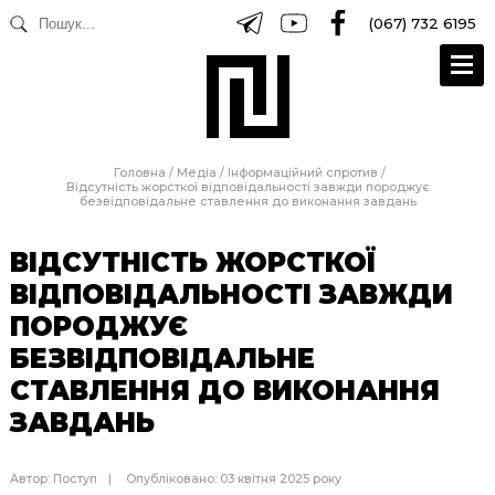
(067) 732 6195
Головна
/
Медіа
/
Інформаційний спротив
/
Відсутність жорсткої відповідальності завжди породжує
безвідповідальне ставлення до виконання завдань
ВІДСУТНІСТЬ ЖОРСТКОЇ
ВІДПОВІДАЛЬНОСТІ ЗАВЖДИ
ПОРОДЖУЄ
БЕЗВІДПОВІДАЛЬНЕ
СТАВЛЕННЯ ДО ВИКОНАННЯ
ЗАВДАНЬ
Автор:
Поступ
Опубліковано: 03 квітня 2025 року