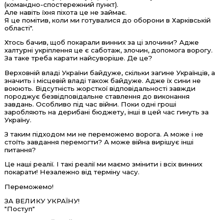
(командно-спостережний пункт).
Але навіть їхня піхота це не займає.
Я це помітив, коли ми готувалися до оборони в Харківській
області".
Хтось бачив, щоб покарали винних за ці злочини? Адже
халтурні укріплення це є саботаж, злочин, допомога ворогу.
За таке треба карати найсуворіше. Де це?
Верховній владі України байдуже, скільки загине Українців, а
значить і місцевій владі також байдуже. Адже їх сини не
воюють. Відсутність жорсткої відповідальності завжди
породжує безвідповідальне ставлення до виконання
завдань. Особливо під час війни. Поки одні гроші
заробляють на дерибані бюджету, інші в цей час гинуть за
Україну.
З таким підходом ми не переможемо ворога. А може і не
стоїть завдання перемогти? А може війна вирішує інші
питання?
Це наші реалії. І такі реалії ми маємо змінити і всіх винних
покарати! Незалежно від терміну часу.
Переможемо!
ЗА ВЕЛИКУ УКРАЇНУ!
"Поступ"