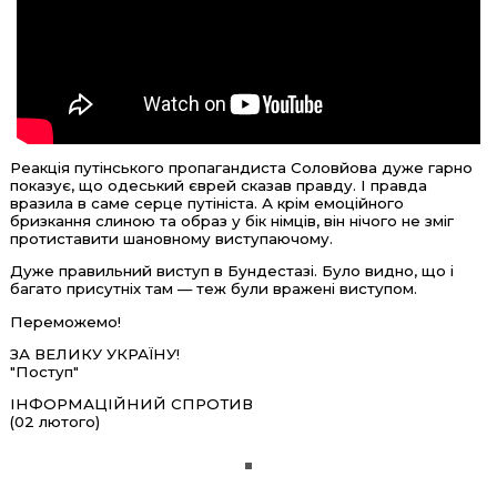
Реакція путінського пропагандиста Соловйова дуже гарно
показує, що одеський єврей сказав правду. І правда
вразила в саме серце путініста. А крім емоційного
бризкання слиною та образ у бік німців, він нічого не зміг
протиставити шановному виступаючому.
Дуже правильний виступ в Бундестазі. Було видно, що і
багато присутніх там — теж були вражені виступом.
Переможемо!
ЗА ВЕЛИКУ УКРАЇНУ!
"Поступ"
ІНФОРМАЦІЙНИЙ СПРОТИВ
(02 лютого)