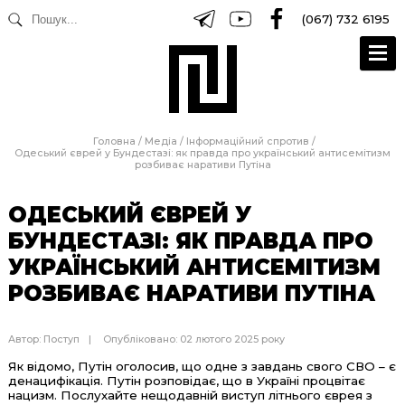
(067) 732 6195
Головна
/
Медіа
/
Інформаційний спротив
/
Одеський єврей у Бундестазі: як правда про український антисемітизм
розбиває наративи Путіна
ОДЕСЬКИЙ ЄВРЕЙ У
БУНДЕСТАЗІ: ЯК ПРАВДА ПРО
УКРАЇНСЬКИЙ АНТИСЕМІТИЗМ
РОЗБИВАЄ НАРАТИВИ ПУТІНА
Автор:
Поступ
Опубліковано: 02 лютого 2025 року
Як відомо, Путін оголосив, що одне з завдань свого СВО – є
денацифікація. Путін розповідає, що в Україні процвітає
нацизм. Послухайте нещодавній виступ літнього єврея з