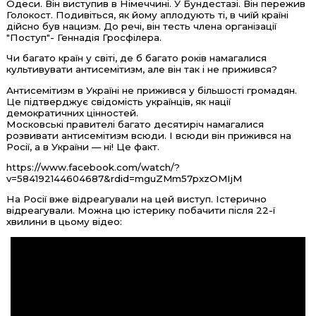
Одеси. Він виступив в Німеччині. У Бундестазі. Він пережив
Голокост. Подивіться, як йому аплодують ті, в чиїй країні
дійсно був нацизм. До речі, він тесть члена організації
"Поступ"- Геннадія Гросфілера.
Чи багато країн у світі, де б багато років намагалися
культивувати антисемітизм, але він так і не прижився?
Антисемітизм в Україні не прижився у більшості громадян.
Це підтверджує свідомість українців, як нації
демократичних цінностей.
Московські правителі багато десятиріч намагалися
розвивати антисемітизм всюди. І всюди він прижився на
Росії, а в України — ні! Це факт.
https://www.facebook.com/watch/?
v=584192144604687&rdid=mguZMm57pxzOMIjM
На Росії вже відреагували на цей виступ. Істерично
відреагували. Можна цю істерику побачити після 22-ї
хвилини в цьому відео: