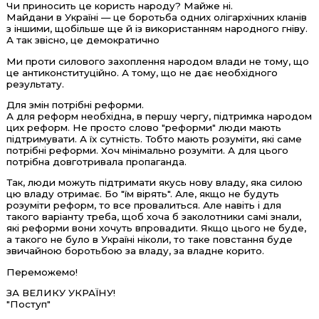
Чи приносить це користь народу? Майже ні.
Майдани в Україні — це боротьба одних олігархічних кланів
з іншими, щобільше ще й із використанням народного гніву.
А так звісно, це демократично
Ми проти силового захоплення народом влади не тому, що
це антиконституційно. А тому, що не дає необхідного
результату.
Для змін потрібні реформи.
А для реформ необхідна, в першу чергу, підтримка народом
цих реформ. Не просто слово "реформи" люди мають
підтримувати. А їх сутність. Тобто мають розуміти, які саме
потрібні реформи. Хоч мінімально розуміти. А для цього
потрібна довготривала пропаганда.
Так, люди можуть підтримати якусь нову владу, яка силою
цю владу отримає. Бо "їм вірять". Але, якщо не будуть
розуміти реформ, то все провалиться. Але навіть і для
такого варіанту треба, щоб хоча б заколотники самі знали,
які реформи вони хочуть впровадити. Якщо цього не буде,
а такого не було в Україні ніколи, то таке повстання буде
звичайною боротьбою за владу, за владне корито.
Переможемо!
ЗА ВЕЛИКУ УКРАЇНУ!
"Поступ"