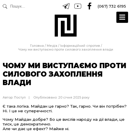
(067) 732 6195
Головна
/
Медіа
/
Інформаційний спротив
/
Чому ми виступаємо проти силового захоплення влади
ЧОМУ МИ ВИСТУПАЄМО ПРОТИ
СИЛОВОГО ЗАХОПЛЕННЯ
ВЛАДИ
Автор:
Поступ
Опубліковано: 20 січня 2025 року
Є така логіка. Майдан це гарно? Так, гарно. Чи він потрібен?
Ні. І це не суперечності.
Чому Майдан добре? Бо це вислів народу на дії влади, це
тиск, це демократично.
Але чи дає це ефект? Майже ні.