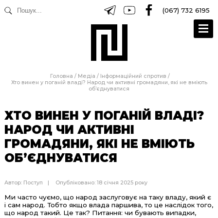
(067) 732 6195
Головна
/
Медіа
/
Інформаційний спротив
/
Хто винен у поганій владі? Народ чи активні громадяни, які не вміють
об’єднуватися
ХТО ВИНЕН У ПОГАНІЙ ВЛАДІ?
НАРОД ЧИ АКТИВНІ
ГРОМАДЯНИ, ЯКІ НЕ ВМІЮТЬ
ОБ’ЄДНУВАТИСЯ
Автор:
Поступ
Опубліковано: 18 січня 2025 року
Ми часто чуємо, що народ заслуговує на таку владу, який є
і сам народ. Тобто якщо влада паршива, то це наслідок того,
що народ такий. Це так? Питання: чи бувають випадки,