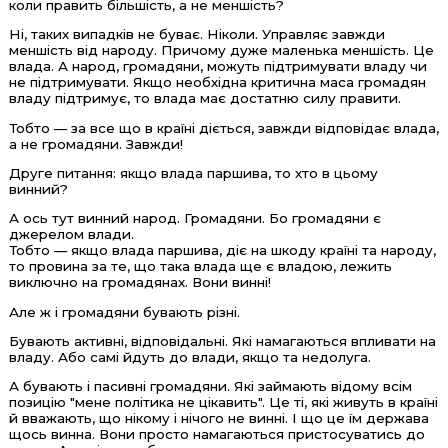
коли править більшість, а не меншість?
Ні, таких випадків не буває. Ніколи. Управляє завжди
меншість від народу. Причому дуже маленька меншість. Це
влада. А народ, громадяни, можуть підтримувати владу чи
не підтримувати. Якщо необхідна критична маса громадян
владу підтримує, то влада має достатню силу правити.
Тобто — за все що в країні діється, завжди відповідає влада,
а не громадяни. Завжди!
Друге питання: якщо влада паршива, то хто в цьому
винний?
А ось тут винний народ. Громадяни. Бо громадяни є
джерелом влади.
Тобто — якщо влада паршива, діє на шкоду країні та народу,
то провина за те, що така влада ще є владою, лежить
виключно на громадянах. Вони винні!
Але ж і громадяни бувають різні.
Бувають активні, відповідальні. Які намагаються впливати на
владу. Або самі йдуть до влади, якщо та недолуга.
А бувають і пасивні громадяни. Які займають відому всім
позицію "мене політика не цікавить". Це ті, які живуть в країні
й вважають, що нікому і нічого не винні. І що це їм держава
щось винна. Вони просто намагаються пристосуватись до