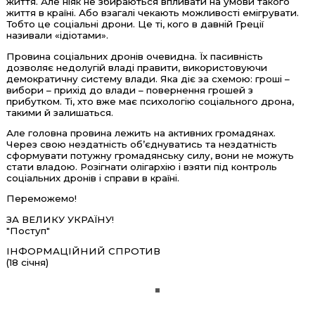
життя. Але ніяк не збираються впливати на умови такого
життя в країні. Або взагалі чекають можливості емігрувати.
Тобто це соціальні дрони. Це ті, кого в давній Греції
називали «ідіотами».
Провина соціальних дронів очевидна. Їх пасивність
дозволяє недолугій владі правити, використовуючи
демократичну систему влади. Яка діє за схемою: гроші –
вибори – прихід до влади – повернення грошей з
прибутком. Ті, хто вже має психологію соціального дрона,
такими й залишаться.
Але головна провина лежить на активних громадянах.
Через свою нездатність об’єднуватись та нездатність
сформувати потужну громадянську силу, вони не можуть
стати владою. Розігнати олігархію і взяти під контроль
соціальних дронів і справи в країні.
Переможемо!
ЗА ВЕЛИКУ УКРАЇНУ!
"Поступ"
ІНФОРМАЦІЙНИЙ СПРОТИВ
(18 січня)