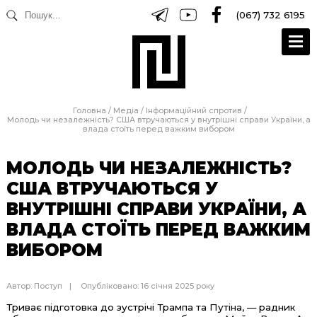
(067) 732 6195
Головна
/
Медіа
/
Інформаційний спротив
/
Молодь чи незалежність? США втручаються у внутрішні справи України, а
влада стоїть перед важким вибором
МОЛОДЬ ЧИ НЕЗАЛЕЖНІСТЬ?
США ВТРУЧАЮТЬСЯ У
ВНУТРІШНІ СПРАВИ УКРАЇНИ, А
ВЛАДА СТОЇТЬ ПЕРЕД ВАЖКИМ
ВИБОРОМ
Автор:
Поступ
Опубліковано: 16 січня 2025 року
Триває підготовка до зустрічі Трампа та Путіна, — радник