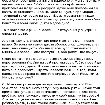
обраного президента з питань нацбезпеки Майкл Волтц. А
ще він сказав таке: "Київ стикається з серйозними
проблемами людських ресурсів, адже їхній призовний вік
навіть не становить 18 років. Коли ми чуємо про моральні
труднощі та ситуацію на фронті, варто зазначити: якщо
українці закликають увесь світ підтримати демократію "ва-
банк", то й вони мають діяти відповідно".
Така заява від офіційної особи — є втручання у внутрішні
справи України.
Але нам можуть сказати, що вони мають на це — повне
право. Бо вони не тільки дають зброю, спорядження, але і
пенсії нам сплачують. Раніше треба було становитися
міцними, а зараз — або капітуляція, або робіть, що кажуть.
Якщо це так, то тоді вся допомога США має іншу назву –
перетворення України на свій протекторат. Тобто мова йде
про те, щоб віддати Штатам свою незалежність. Нам така
потрібна допомога? Втрата незалежності – це тоді, коли
народ не має права самостійно вирішувати, як йому жити.
Ми цього хочемо?
США всюди розповідають про захист демократії. Про
захист всього вільного світу. Чому лицемірять? Нехай тоді
прямо скажуть, що нас захищають — виключно для того,
щоб нас потім використовувати у своїх власних інтересах!
Але, якщо це не так — то нехай затулять свого рота. І не
розповідають, як нам треба діяти. Інакше — до таких заяв