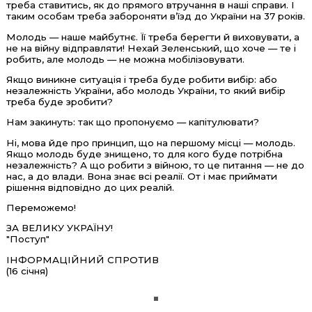
треба ставитись, як до прямого втручання в наші справи. І
таким особам треба забороняти в’їзд до України на 37 років.
Молодь — наше майбутнє. Її треба берегти й виховувати, а
не на війну відправляти! Нехай Зеленський, що хоче — те і
робить, але молодь — не можна мобілізовувати.
Якщо виникне ситуація і треба буде робити вибір: або
незалежність України, або молодь України, то який вибір
треба буде зробити?
Нам закинуть: так що пропонуємо — капітулювати?
Ні, мова йде про принцип, що на першому місці — молодь.
Якщо молодь буде знищено, то для кого буде потрібна
незалежність? А що робити з війною, то це питання — не до
нас, а до влади. Вона знає всі реалії. От і має приймати
рішення відповідно до цих реалій.
Переможемо!
ЗА ВЕЛИКУ УКРАЇНУ!
"Поступ"
ІНФОРМАЦІЙНИЙ СПРОТИВ
(16 січня)