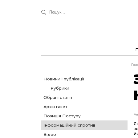
Гол
Новини і публікації
Рубрики
Обрані статті
Архів газет
Ав
Позиція Поступу
Я
Інформаційний спротив
з
й
Відео