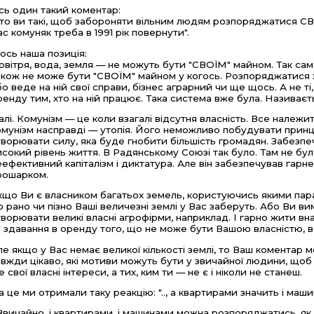
сь один такий коментар:
Хто ви такі, щоб забороняти вільним людям розпоряджатися 
ас комуняк треба в 1991 рік повернути".
 ось наша позиція:
овітря, вода, земля — не можуть бути "СВОЇМ" майном. Так само 
акож не може бути "СВОЇМ" майном у когось. Розпоряджатися з
бо веде на ній свої справи, бізнес аграрний чи ще щось. А не ті, 
ренду тим, хто на ній працює. Така система вже була. Називає
алі. Комунізм — це коли взагалі відсутня власність. Все належит
омунізм насправді — утопія. Його неможливо побудувати прин
творювати силу, яка буде гнобити більшість громадян. Забезп
исокий рівень життя. В Радянському Союзі так було. Там не бу
еефективний капіталізм і диктатура. Але він забезпечував гарне
рошарком.
кщо Ви є власником багатьох земель, користуючись якими пара
о рано чи пізно Ваші величезні землі у Вас заберуть. Або Ви в
творювати великі власні агрофірми, наприклад. І гарно жити вна
а здавання в оренду того, що не може бути Вашою власністю, в
ле якщо у Вас немає великої кількості землі, то Ваш коментар
авжди цікаво, які мотиви можуть бути у звичайної людини, щоб
е свої власні інтереси, а тих, ким ти — не є і ніколи не станеш.
а це ми отримали таку реакцію: ".., а квартирами значить і м
 Звичайно, і квартирами, і машинами можна розпоряджатись, як