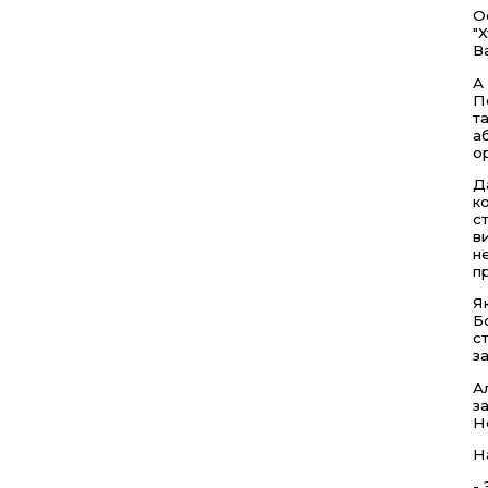
О
"
В
А
П
т
а
о
Д
к
с
в
н
п
Я
Б
с
з
А
з
Н
Н
-