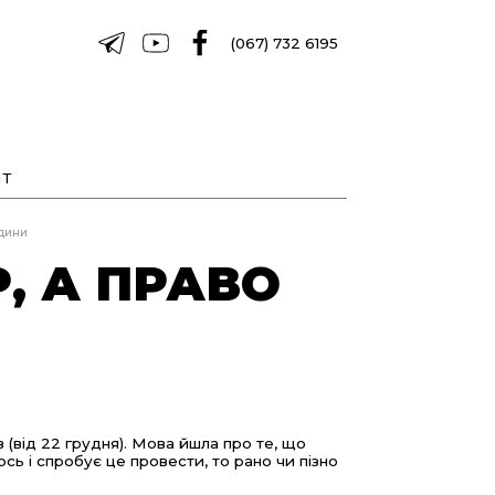
(067) 732 6195
Т
дини
, А ПРАВО
 (від 22 грудня). Мова йшла про те, що
ось і спробує це провести, то рано чи пізно