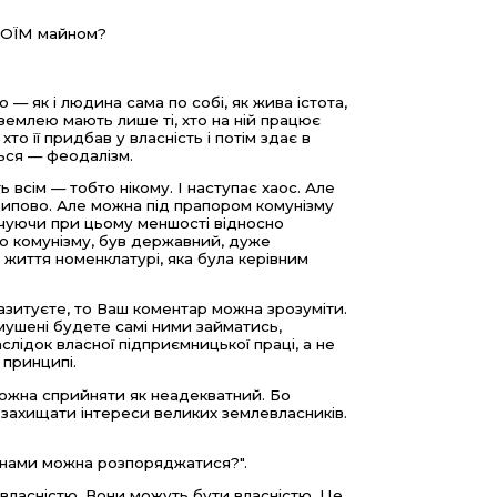
СВОЇМ майном?
— як і людина сама по собі, як жива істота,
емлею мають лише ті, хто на ній працює
хто її придбав у власність і потім здає в
ться — феодалізм.
ь всім — тобто нікому. І наступає хаос. Але
ципово. Але можна під прапором комунізму
ечуючи при цьому меншості відносно
ло комунізму, був державний, дуже
 життя номенклатурі, яка була керівним
зитуєте, то Ваш коментар можна зрозуміти.
имушені будете самі ними займатись,
слідок власної підприємницької праці, а не
 принципі.
 можна сприйняти як неадекватний. Бо
 захищати інтереси великих землевласників.
ашинами можна розпоряджатися?".
 власністю. Вони можуть бути власністю. Це