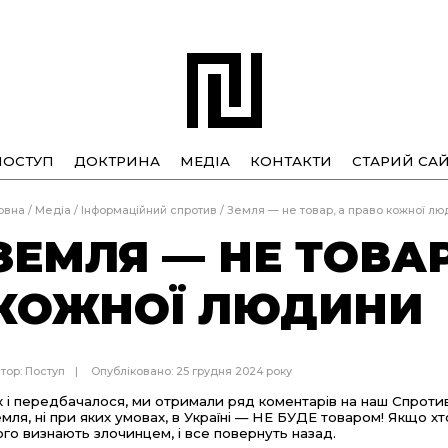
ПОСТУП
ДОКТРИНА
МЕДІА
КОНТАКТИ
СТАРИЙ САЙ
овна
/
Медіа
/
Інформаційний спротив
/
Земля — не товар, а право кожної лю
ЗЕМЛЯ — НЕ ТОВАР
КОЖНОЇ ЛЮДИНИ
тор:
Поступ
Опубліковано: 25 грудня 2024 року
к і передбачалося, ми отримали ряд коментарів на наш Спротив
емля, ні при яких умовах, в Україні — НЕ БУДЕ товаром! Якщо хт
ого визнають злочинцем, і все повернуть назад.