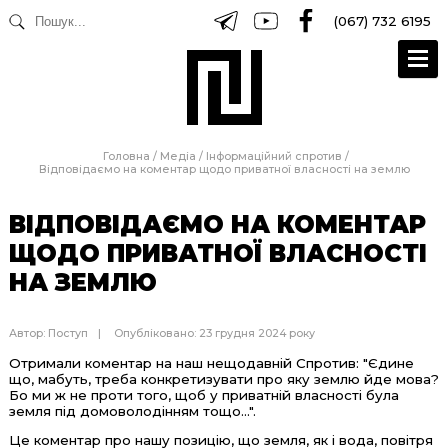
(067) 732 6195
Головна
/
Медіа
/
Інформаційний спротив
/
Відповідаємо на коментар щодо приватної власності на землю
ВІДПОВІДАЄМО НА КОМЕНТАР
ЩОДО ПРИВАТНОЇ ВЛАСНОСТІ
НА ЗЕМЛЮ
Автор:
Поступ
Опубліковано: 23 грудня 2024 року
Отримали коментар на наш нещодавній Спротив: "Єдине
що, мабуть, треба конкретизувати про яку землю йде мова?
Бо ми ж не проти того, щоб у приватній власності була
земля під домоволодінням тощо...".
Це коментар про нашу позицію, що земля, як і вода, повітря