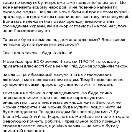
тощо не можуть бути предметами приватної власності. Це
все належить всьому народові й не повинно належати
окремим людям. Земля не може бути ані предметом купівлі-
продажу, ані предметом накопичення капіталу чи спекуляції.
Вона має належати (на правах оренди) виключно тим
громадянам України, які її використовують і на той час, поки
вони її використовують.
То як же бути з землею під домоволодіннями? Вона також
не може бути в приватній власності?
Так! І вона також. І будь-яка інша!
Мова йде про ВСЮ землю. І так, ми ПРОТИ того, щоб у
приватній власності була земля і під домоволодінням також.
Земля — це обмежений ресурс. Він не створювався
людьми. І має належати всім людям. Тому її привласнення
суперечить самій природі суспільного життя людей.
І питання не тільки в справедливості. Бо буде точно
несправедливим, коли нові люди народжуються і
виявляється, що в них немає землі, де жити. Землю ж не
можна створити. І не можна буде купити, якщо її ніхто не
буде продавати. То куди людям без землі діватись? До
Ілона Маска йти й на Марс летіти. На Марс не полетять, але
революцію почнуть робити. І правильно! Тобто принцип
справедливості каже, що ніяка земля — не може бути у
приватній власності.