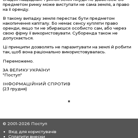
предметом ринку може виступати не сама земля, а право
на її оренду.
В такому випадку земля перестає бути предметом
накопичення капіталу. Бо немає сенсу купляти право
оренди, якщо ти не збираєшся особисто сам, або через
свою фірму її використовувати. Суборенда також не
допускається.
Ці принципи дозволять не паразитувати на землі й робити
так, щоб вона раціонально використовувалась.
Переможемо.
ЗА ВЕЛИКУ УКРАЇНУ!
"Поступ"
ІНФОРМАЦІЙНИЙ СПРОТИВ
(23 грудня)
© 2001-2026 Поступ
Вхід для користувачів
Сплатити внески