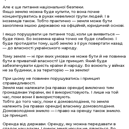
Але є ще питання національної безпеки.
Якщо землю можна буде купити, то вона почне
концентруватись в руках невеликої групи людей. І в
іноземців також. Тобто практично — земля може бути
захоплена іншою державою на офіційній, юридичній основі.
І якщо порушувати це питання тоді, коли це виявиться —
буде пізно. Бо іноземна країна точно не буде слабкою. І
буде протидіяти тому, щоб землю з її рук повертати назад
— до власності українського народу.
Тому земля — ні при яких умовах не може бути й не повинна
бути в приватній власності! Це принцип. Який буде
забезпечувати єдність країни й народу. Бо воюють у війнах
не за будинки, а за територію — за землю!
При цьому не повинен порушуватись і принцип
справедливості.
Земля має належати (на правах оренди) виключно тим
громадянам України, які її використовують. І лише на той
час, поки вони її використовують.
Тобто до того часу, поки є домоволодіння, то земля
належить (на правах оренди) власнику домоволодіння.
Домоволодіння зникло — і право на оренду також зникло.
Це принцип.
Оренда від держави. Оренду, яку можна передавати в
спадок нащадкам. І ринок землі нікуди не дівається. Бо