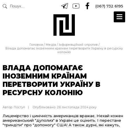
(067) 732 6195
Головна
/
Медіа
/
Інформаційний спротив
/
Влада допомагає іноземним країнам перетворити Україну в ресурсну
колонію
ВЛАДА ДОПОМАГАЄ
ІНОЗЕМНИМ КРАЇНАМ
ПЕРЕТВОРИТИ УКРАЇНУ В
РЕСУРСНУ КОЛОНІЮ
Автор:
Поступ
Опубліковано: 26 листопада 2024 року
Лицемірство і цинічність американців вражає. Нехай кожен
американський "дуполиз" в Україні це оцінить. І перестане
"триндіти" про "допомогу" США! А також дурні, які кажуть,