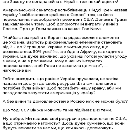
що Заходу не вигідна війна в Україні, теж нехай оцінять!
Американський сенатор-республіканець Ліндсі Грем назвав
Україну "найбагатшою країною в Європі", тож, на його
переконання, новообраний президент США Дональд Трамп
зацікавлений у тому, щоб допомогти їй виграти у війні з
Росією. Про це Грем заявив на каналі Fox News.
“Найбагатша країна в Європі на рідкоземельні елементи —
це Україна. Вартість рідкоземельних елементів становить
від 2 - до 7 трлн дол. Україна є житницею світу, що
розвивається. 50% усієї їжі, що йде в Африку, надходить з
України. Це дуже важливо, що українці готові укласти угоду
з нами, а не з росіянами. Тому в наших інтересах
переконатися, щоб Росія не захопила це місце”, —
наголосив він.
Тобто виходить, що раніше Україна пручалася, не хотіла
надавати доступ до своїх ресурсів Штатам і для цього
потрібна була війна? Щоб послабити нашу країну, аби ми
погодилися запустити американців у країну?
А без війни та домовленостей з Росією ніяк не можна було?
Що тоді ЄС? Він же мовчить та не підіймає цієї теми.
Ну добре. Ми надамо свої ресурси в розпорядження США,
а що отримаємо натомість? Щось дуже сумнівно, що вони
будуть воювати за нас чи, що хоч якось допоможуть