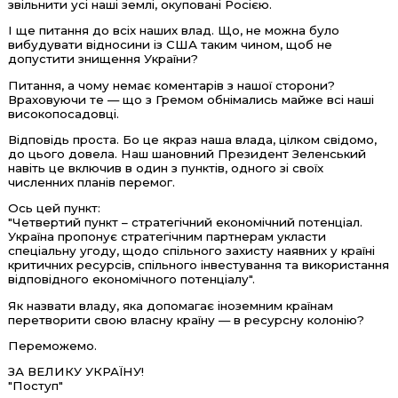
звільнити усі наші землі, окуповані Росією.
І ще питання до всіх наших влад. Що, не можна було
вибудувати відносини із США таким чином, щоб не
допустити знищення України?
Питання, а чому немає коментарів з нашої сторони?
Враховуючи те — що з Гремом обнімались майже всі наші
високопосадовці.
Відповідь проста. Бо це якраз наша влада, цілком свідомо,
до цього довела. Наш шановний Президент Зеленський
навіть це включив в один з пунктів, одного зі своїх
численних планів перемог.
Ось цей пункт:
"Четвертий пункт – стратегічний економічний потенціал.
Україна пропонує стратегічним партнерам укласти
спеціальну угоду, щодо спільного захисту наявних у країні
критичних ресурсів, спільного інвестування та використання
відповідного економічного потенціалу".
Як назвати владу, яка допомагає іноземним країнам
перетворити свою власну країну — в ресурсну колонію?
Переможемо.
ЗА ВЕЛИКУ УКРАЇНУ!
"Поступ"