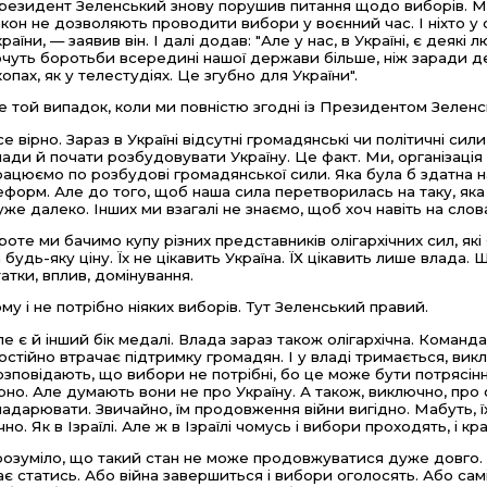
резидент Зеленський знову порушив питання щодо виборів. Ми 
акон не дозволяють проводити вибори у воєнний час. І ніхто у св
країни, — заявив він. І далі додав: "Але у нас, в Україні, є деякі
очуть боротьби всередині нашої держави більше, ніж заради д
копах, як у телестудіях. Це згубно для України".
е той випадок, коли ми повністю згодні із Президентом Зеленс
се вірно. Зараз в Україні відсутні громадянські чи політичні си
лади й почати розбудовувати Україну. Це факт. Ми, організація
рацюємо по розбудові громадянської сили. Яка була б здатна на
еформ. Але до того, щоб наша сила перетворилась на таку, як
уже далеко. Інших ми взагалі не знаємо, щоб хоч навіть на слов
роте ми бачимо купу різних представників олігархічних сил, які 
а будь-яку ціну. Їх не цікавить Україна. ЇХ цікавить лише влад
татки, вплив, домінування.
ому і не потрібно ніяких виборів. Тут Зеленський правий.
ле є й інший бік медалі. Влада зараз також олігархічна. Коман
остійно втрачає підтримку громадян. І у владі тримається, викл
озповідають, що вибори не потрібні, бо це може бути потрясіння
ірно. Але думають вони не про Україну. А також, виключно, пр
ладарювати. Звичайно, їм продовження війни вигідно. Мабуть, ї
ічно. Як в Ізраїлі. Але ж в Ізраїлі чомусь і вибори проходять, і к
розуміло, що такий стан не може продовжуватися дуже довго. Я
ає статись. Або війна завершиться і вибори оголосять. Або са