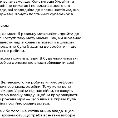
всі знаємо, що Конституція України та
іті не вимагав і не вимагає цього від
 люди, які зголодніли до влади настільки, що
ержави. Хочуть політичних суперечок в
ьким.
ли, які мали б реальну можливість прийти до
 "Поступ" таку мету маємо. Так, ми щоденно
вести лад в країні та повести її шляхом
а реально була б здатна це зробити — ще
ах це робили.
якраз і хочуть влади. В будь-яких умовах і
а. Щоб за допомогою влади збільшити свої
да Зеленського не робить ніяких реформ.
ючно, внаслідок війни. Тому коли вони
м для України під час війни, то кажуть
о свою власну владу. Щоб їм продовжувати
х рожева мрія — щоб війна в Україні була
раїна постійно розвивається.
к би того і не хотіла чинна влада. Щось
мі зрозуміють, що треба все-таки вибори