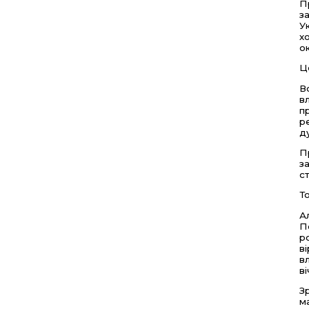
П
з
У
х
о
Ц
В
в
п
р
д
П
з
с
Т
А
П
р
в
в
в
З
м