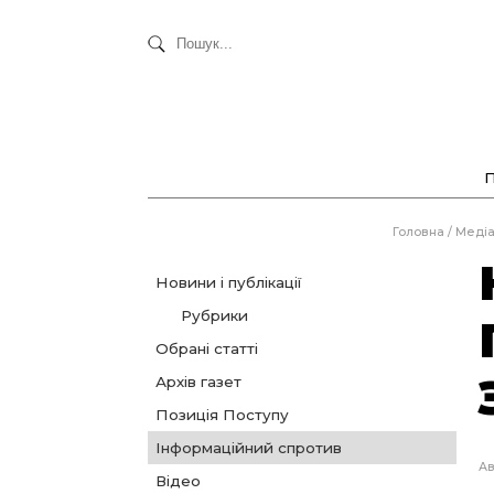
Головна
/
Меді
Новини і публікації
Рубрики
Обрані статті
Архів газет
Позиція Поступу
Інформаційний спротив
Ав
Відео