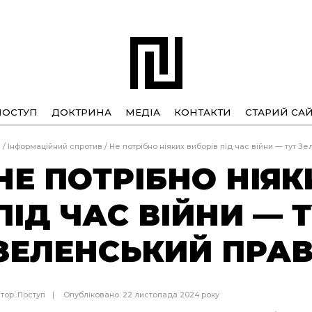
ПОСТУП
ДОКТРИНА
МЕДІА
КОНТАКТИ
СТАРИЙ САЙ
а
/
Інформаційний спротив
/
Не потрібно ніяких виборів під час війни — тут З
НЕ ПОТРІБНО НІЯК
ПІД ЧАС ВІЙНИ — 
ЗЕЛЕНСЬКИЙ ПРА
тор:
Поступ
Опубліковано: 22 листопада 2024 року