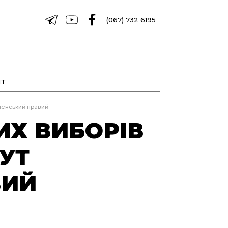
(067) 732 6195
Т
еленський правий
ИХ ВИБОРІВ
ТУТ
ВИЙ