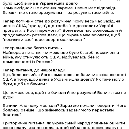
було, щоб війна в Україні йшла довго.
Чому вигідно? Це питання окреме. І воно має відповідь.
Більш чітко стане зрозумілим — за результатами війни.
Тепер логічним стає до розуміння, чому весь час Захід, на
чолі із США, "триндів", що треба "не дозволити Україні
програти, а Росії перемогти". Вони весь час розповідали й
продовжують розповідати, що Україна має воювати, щоб
"посилити свої переговорні можливості".
Тепер виникає багато питань.
Найперше питання: чи можливо було б, щоб нескінченна
війна, яку стимулюють США, відбувалась без їх
домовленості із Росією?
Тепер питання, до нашої влади.
Що, Зеленський, з його командою, не бачили зацікавленості
США в тому, щоб війна в Україні йшла довго? Як таке могло
бути, щоб не бачили?
Це неможливо, щоб не бачили й не розуміли! Вони ж там не
дурні!
Бачили. Але чому мовчали? Зараз же почали говорити. Чого
боялись раніше і що змінилось зараз? Чого перестали
боятись?
І риторичне питання: як український народ повинен оцінити
свою владу, яка дозволяла, щоб війна продовжувалась на