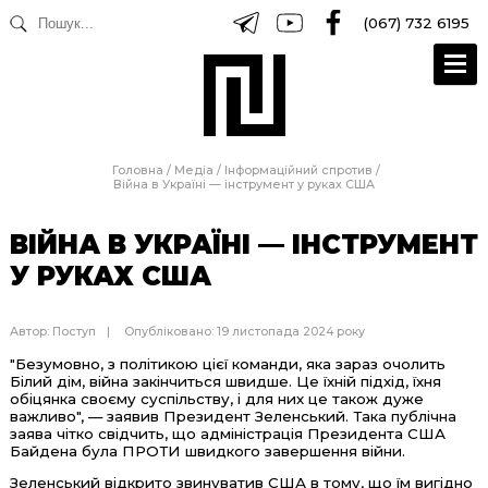
(067) 732 6195
Головна
/
Медіа
/
Інформаційний спротив
/
Війна в Україні — інструмент у руках США
ВІЙНА В УКРАЇНІ — ІНСТРУМЕНТ
У РУКАХ США
Автор:
Поступ
Опубліковано: 19 листопада 2024 року
"Безумовно, з політикою цієї команди, яка зараз очолить
Білий дім, війна закінчиться швидше. Це їхній підхід, їхня
обіцянка своєму суспільству, і для них це також дуже
важливо", — заявив Президент Зеленський. Така публічна
заява чітко свідчить, що адміністрація Президента США
Байдена була ПРОТИ швидкого завершення війни.
Зеленський відкрито звинуватив США в тому, що їм вигідно