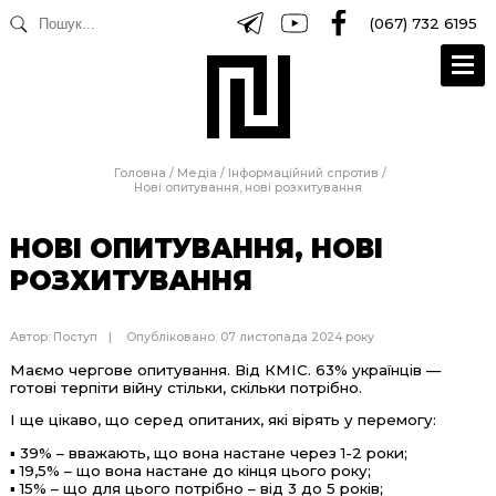
(067) 732 6195
Головна
/
Медіа
/
Інформаційний спротив
/
Нові опитування, нові розхитування
НОВІ ОПИТУВАННЯ, НОВІ
РОЗХИТУВАННЯ
Автор:
Поступ
Опубліковано: 07 листопада 2024 року
Маємо чергове опитування. Від КМІС. 63% українців —
готові терпіти війну стільки, скільки потрібно.
І ще цікаво, що серед опитаних, які вірять у перемогу:
▪️ 39%
–
вважають, що вона настане через 1-2 роки;
▪️ 19,5% – що вона настане до кінця цього року;
▪️ 15% – що для цього потрібно
–
від 3 до 5 років;