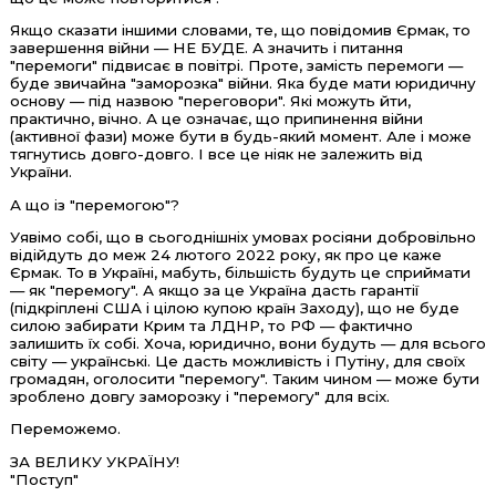
Якщо сказати іншими словами, те, що повідомив Єрмак, то
завершення війни — НЕ БУДЕ. А значить і питання
"перемоги" підвисає в повітрі. Проте, замість перемоги —
буде звичайна "заморозка" війни. Яка буде мати юридичну
основу — під назвою "переговори". Які можуть йти,
практично, вічно. А це означає, що припинення війни
(активної фази) може бути в будь-який момент. Але і може
тягнутись довго-довго. І все це ніяк не залежить від
України.
А що із "перемогою"?
Уявімо собі, що в сьогоднішніх умовах росіяни добровільно
відійдуть до меж 24 лютого 2022 року, як про це каже
Єрмак. То в Україні, мабуть, більшість будуть це сприймати
— як "перемогу". А якщо за це Україна дасть гарантії
(підкріплені США і цілою купою країн Заходу), що не буде
силою забирати Крим та ЛДНР, то РФ — фактично
залишить їх собі. Хоча, юридично, вони будуть — для всього
світу — українські. Це дасть можливість і Путіну, для своїх
громадян, оголосити "перемогу". Таким чином — може бути
зроблено довгу заморозку і "перемогу" для всіх.
Переможемо.
ЗА ВЕЛИКУ УКРАЇНУ!
"Поступ"