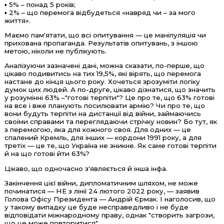
▪️ 5%
–
понад 5 років;
▪️ 2% – що перемога відбудеться «навряд чи
–
за мого
життя».
Маємо пам'ятати, що всі опитування — це маніпуляція чи
прихована пропаганда. Результатів опитувань, з іншою
метою, ніколи не публікують.
Аналізуючи зазначені дані, можна сказати, по-перше, що
цікаво подивитись на тих 19,5%, які вірять, що перемога
настане до кінця цього року. Хочеться зрозуміти логіку
думок цих людей. А по-друге, цікаво дізнатися, що значить
у розумінні 63%
–
"готові терпіти"? Це про те, що 63% готові
на все і вже планують посилювати армію? Чи про те, що
вони будуть терпіти на дистанції від війни, займаючись
своїми справами та переглядаючи стрічку новин? Бо тут, як
з перемогою, яка для кожного своя. Для одних — це
спалений Кремль, для інших — кордони 1991 року, а для
третіх — це те, що Україна не зникне. Як саме готові терпіти
й на що готові йти 63%?
Цікаво, що одночасно з'являється й інша інфа.
Закінчення цієї війни, дипломатичним шляхом, не може
починатися — НЕ з лінії 24 лютого 2022 року, — заявив
Голова Офісу Президента — Андрій Єрмак. І наголосив, що
у такому випадку це буде несправедливо і не буде
відповідати міжнародному праву, однак "створить загрози,
що це може повторитися".