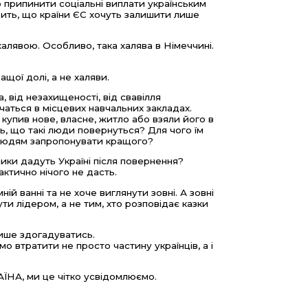
 припинити соціальні виплати українським
орить, що країни ЄС хочуть залишити лише
халявою. Особливо, така халява в Німеччині.
ращої долі, а не халяви.
 від незахищеності, від свавілля
вчаться в місцевих навчальних закладах.
купив нове, власне, житло або взяли його в
ь, що такі люди повернуться? Для чого їм
 людям запропонувати кращого?
ники дадуть Україні після повернення?
актично нічого не дасть.
й ванні та не хоче виглянути зовні. А зовні
ути лідером, а не тим, хто розповідає казки
ише здогадуватись.
втратити не просто частину українців, а і
ЇНА, ми це чітко усвідомлюємо.