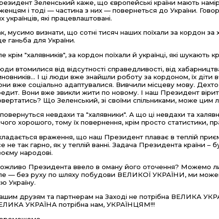
резидент Зеленський каже, що європейські країни мають намір
іженцям і тоді — частина з них — повернеться до України. Гов
их українців, які працевлаштовані.
ак, мусимо визнати, що сотні тисяч наших поїхали за кордон за 
 це ганьба для України.
ле крім "халявників", за кордон поїхали й українці, які шукають к
юди втомилися від відсутності справедливості, від хабарництва,
иновників... І ці люди вже знайшли роботу за кордоном, їх діти 
они вже соціально адаптувалися. Вивчили місцеву мову. Дехто 
редит. Вони вже звикли жити по новому. І наш Президент вірит
овертатись? Що Зеленський, зі своїми спільниками, може цим
 повернуться невдахи та "халявники". А що ці невдахи та халяв
ічого хорошого, тому їх повернення, крім просто статистики, пр
кладається враження, що наш Президент плаває в теплій приємні
се не так гарно, як у теплій ванні. Задача Президента країни – б
воєму народові.
ожливо Президента ввело в оману його оточення? Можемо л
ле — без руху по шляху побудови ВЕЛИКОЇ УКРАЇНИ, ми можемо 
сю Україну.
ашим друзям та партнерам на Заході не потрібна ВЕЛИКА УКРА
ЕЛИКА УКРАЇНА потрібна нам, УКРАЇНЦЯМ!!!
ереможемо.