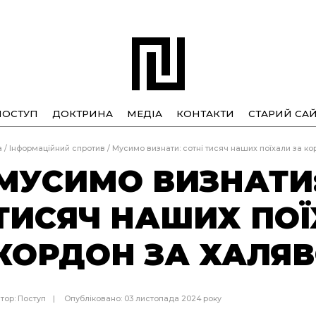
ПОСТУП
ДОКТРИНА
МЕДІА
КОНТАКТИ
СТАРИЙ САЙ
а
/
Інформаційний спротив
/
Мусимо визнати: сотні тисяч наших поїхали за к
МУСИМО ВИЗНАТИ:
ТИСЯЧ НАШИХ ПОЇ
КОРДОН ЗА ХАЛЯ
тор:
Поступ
Опубліковано: 03 листопада 2024 року