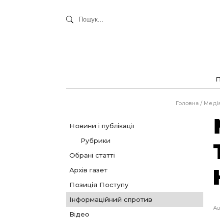
Головна
/
Меді
Новини і публікації
Рубрики
Обрані статті
Архів газет
Позиція Поступу
Інформаційний спротив
Ав
Відео