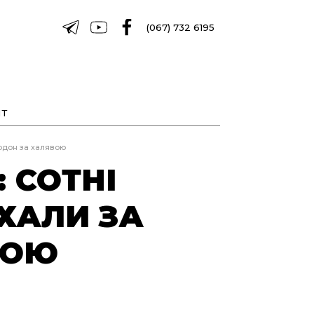
(067) 732 6195
Т
ордон за халявою
 СОТНІ
ХАЛИ ЗА
ВОЮ