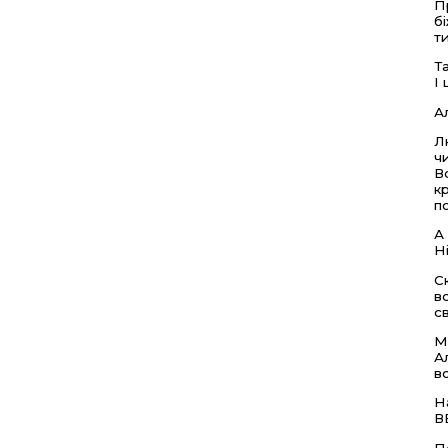
П
б
т
Т
І
А
Л
ч
В
к
п
А
Н
С
в
с
М
А
в
Н
В
П