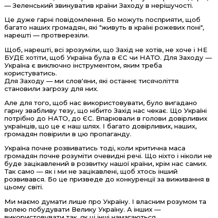
— Зеленський звинуватив країни Заходу в нерішучості.
Це дуже гарні повідомлення. Бо можуть посприяти, щоб
багато наших громадян, які "живуть в країні рожевих поні",
нарешті — протверезіли.
Щоб, нарешті, всі зрозуміли, що Захід не хотів, не хоче і НЕ
БУДЕ хотіти, щоб Україна була в ЄС чи НАТО. Для Заходу —
Україна є виключно інструментом, яким треба
користуватись.
Для Заходу — ми слов'яни, які останнє тисячоліття
становили загрозу для них.
Але для того, щоб нас використовувати, було вигадано
гарну звабливу тезу, що нібито Захід нас чекає. Що Україні
потрібно до НАТО, до ЄС. Впарювали в голови довірливих
українців, що це є наш шлях. І багато довірливих, наших,
громадян повірили в цю пропаганду.
Україна почне розвиватись тоді, коли критична маса
громадян почне розуміти очевидні речі. Що ніхто і ніколи не
буде зацікавлений в розвитку нашої країни, крім нас самих.
Так само — як і ми не зацікавлені, щоб хтось інший
розвивався. Бо це призведе до конкуренції за виживання в
цьому світі.
Ми маємо думати лише про Україну. І власним розумом та
волею побудувати Велику Україну. А інших —
використовувати так, як ці інші намагаються