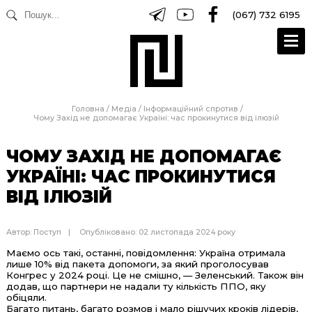
(067) 732 6195
Головна
/
Медіа
/
Інформаційний спротив
/
Чому Захід не допомагає Україні: час прокинутися від ілюзій
ЧОМУ ЗАХІД НЕ ДОПОМАГАЄ
УКРАЇНІ: ЧАС ПРОКИНУТИСЯ
ВІД ІЛЮЗІЙ
Автор:
Поступ
Опубліковано: 02 листопада 2024 року
Маємо ось такі, останні, повідомлення: Україна отримала
лише 10% від пакета допомоги, за який проголосував
Конгрес у 2024 році. Це не смішно, — Зеленський. Також він
додав, що партнери не надали ту кількість ППО, яку
обіцяли.
Багато питань, багато розмов і мало рішучих кроків лідерів,