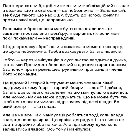
Партнери хотіли б, щоб ми зменшили мобілізаційний вік, але
я вважаю, що на сьогодні — це небезпечно, — Зеленський.
Не буде такого, що нас США будуть до чогось схиляти
проти нашої волі, це неправильно.
Економічне бронювання має бути справедливим, це
завдання поставлено прем’єру, ті варіанти, які вони мені
поки показували — несправедливі.
Щодо продажу зброї: поки я виключаю момент експорту,
це дуже небезпечно. Треба враховувати багато нюансів.
Тобто — через маніпуляцію в суспільство вводиться думка,
що тільки Президент Зеленський є єдиним і гарантованим
бастіоном проти різних деструктивних пропозицій членів
його ж команди.
Це відомий і старий інструмент маніпулювання. Який
підтримує схему "цар — гарний, бояри — злодії". І дійсно,
багато довірливого населення на цю маніпуляцію ведеться.
Але чомусь ніяк не може додуматись, що не може бути так,
щоб центр влади чимось відрізнявся від всієї влади. Бо
який центр — така і влада.
Але це не все. Такі маніпуляції робляться тоді, коли влада
знає, що непопулярна. Що країна деградує. І що нічого не
здатна зробити або не хоче. Але при цьому дуже хоче
залишатись владою. Ось тому і маніпулює.