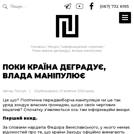
(067) 732 6195
Головна
/
Медіа
/
Інформаційний спротив
/
Поки країна деградує, влада маніпулює
ПОКИ КРАЇНА ДЕГРАДУЄ,
ВЛАДА МАНІПУЛЮЄ
Автор:
Поступ
Опубліковано: 21 жовтня 2024 року
Це що? Політична передвиборча маніпуляція чи це так
уряд зондує власних громадян, щодо своїх чергових
ініціатив? Спочатку з'являються ось такі інформаційні вкиди:
Перший вкид.
За словами нардепа Федора Веніславського, у нього немає
відомостей про те, що країни Заходу офіційно вимагають