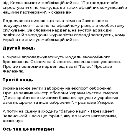
від Києва знизити мобілізаційний вік. "Підтвердити або
спростувати я не можу, щодо таких офіційних комунікацій з
нашими партнерами", - сказав він.
Водночас він визнав, що така тема на Заході все ж
порушується — але не на офіційному рівні, а в особистому
спілкуванні. За словами нардепа, на зустрічах західні
політики й закордонні журналісти справді запитують, чому
Україна не знижує мобілізаційний вік.
Другий вкид.
В Україні впроваджуватимуть модель економічного
бронювання. Станом на 4 жовтня, рішення вже ухвалено.
Про це повідомив нардеп від партії "Голос" Ярослав
Железняк.
Третій вкид.
Україна може зняти заборону на експорт озброєння.
Про це заявив міністр оборони України Рустем Умєров.
"Деякі країни вже виявили бажання купувати українські
ракети, дрони та інше озброєння", – розповів Умєров.
А потім на сцену виходить "батько нації" - Президент
Зеленський. І всю цю "хрінь", яку до нього наговорили,
розвінчує.
Ось так це виглядає: