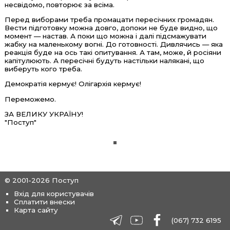
несвідомо, повторює за всіма.
Перед виборами треба промацати пересічних громадян.
Вести підготовку можна довго, допоки не буде видно, що
момент — настав. А поки що можна і далі підсмажувати
жабку на маленькому вогні. До готовності. Дивлячись — яка
реакція буде на ось такі опитування. А там, може, й росіяни
капітулюють. А пересічні будуть настільки налякані, що
виберуть кого треба.
Демократія кермує! Олігархія кермує!
Переможемо.
ЗА ВЕЛИКУ УКРАЇНУ!
"Поступ"
© 2001-2026 Поступ
Вхід для користувачів
Сплатити внески
Карта сайту
(067) 732 6195