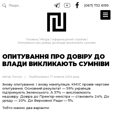
(067) 732 6195
Головна
/
Медіа
/
Інформаційний спротив
/
Опитування про довіру до влади викликають сумніви
ОПИТУВАННЯ ПРО ДОВІРУ ДО
ВЛАДИ ВИКЛИКАЮТЬ СУМНІВИ
Автор:
Поступ
Опубліковано: 17 жовтня 2024 року
Знову опитування. І знову маніпуляція. КМІС провів чергове
опитування. Основний результат — 59% українців
підтримують Зеленського. А 37% — висловлюють
недовіру. Довіра до Прем'єр-міністра — становить 24%. До
уряду — 20%. До Верховної Ради — 11%.
Тобто маємо два варіанти: