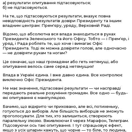
а) результати опитування підтасовуються;
б) не підтасовуються.
На те, що підтасовуються результати, вказує повна
невідповідність результатів довіри Президенту та іншим
владним центрам: Прем'єру, уряду, Верховній Раді.
Відомо, що абсолютна вся влада знаходиться в руках
Президента Зеленського та його Офісу. Тобто — і Прем'єр, і
уряд, і Рада роблять те, що хоче і вимагає Офіс
Президента. Тоді як можна довіряти голові, але одночасно
— не довіряти рукам та ногам?
Це означає, що наші громадяни або геть нетямущі, або
опитування велось саме серед нетямущих!
Влада в Україні єдина. І вже давно єдина. Все контролює
виключно Офіс Президента.
Не має значення, підтасовані результати — чи насправді
передають реальне розуміння громадян. Все одно — будь-
які опитування є маніпуляцією.
Бачимо, що відкрито чи приховано, але всі, потихеньку,
готуються до виборів. Але більшість виборців не зможуть
проголосувати. Для тих, хто залишиться, створюють
паралельну ілюзію. Вживлюючи її через Марафон, Телеграм.
Підсовуючи ось такі опитування. І тут спрацьовує ефект,
якщо з усіх шпарин кажуть, що чорне — то біле, то людина,