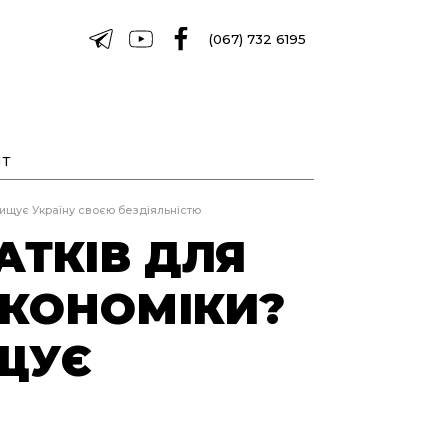
(067) 732 6195
Т
ищує Україну своєю бездіяльністю
АТКІВ ДЛЯ
КОНОМІКИ?
ЩУЄ