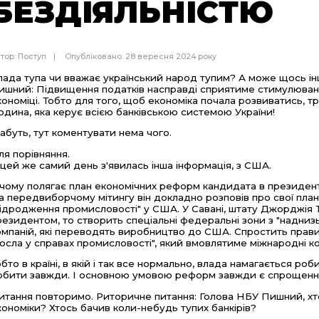
БЕЗДІЯЛЬНІСТЮ
тор:
Поступ
Опубліковано: 28 вересня 2024 року
лада тупа чи вважає український народ тупим? А може щось і
ишний: Підвищення податків насправді сприятиме стимулюванню
кономіці. Тобто для того, щоб економіка почала розвиватись, тр
юдина, яка керує всією банківською системою України!
абуть, тут коментувати нема чого.
ля порівняння.
 цей же самий день з'явилась інша інформація, з США.
 чому полягає план економічних реформ кандидата в президе
а передвиборчому мітингу він докладно розповів про свої плани
відродження промисловості" у США. У Савані, штату Джорджія 
резидентом, то створить спеціальні федеральні зони з "надни
омпаній, які переводять виробництво до США. Спростить прав
посла у справах промисловості", який вмовлятиме міжнародні 
обто в країні, в якій і так все нормально, влада намагається р
обити завжди. І основною умовою реформ завжди є спрощення 
итання повторимо. Риторичне питання: Голова НБУ Пишний, хто 
кономіки? Хтось бачив коли-небудь тупих банкірів?