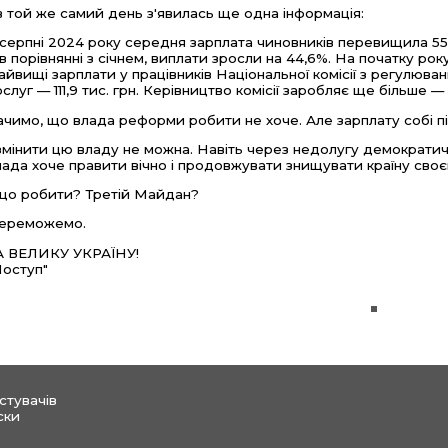
 в той же самий день з'явилась ще одна інформація:
 серпні 2024 року середня зарплата чиновників перевищила 55 
 в порівнянні з січнем, виплати зросли на 44,6%. На початку року
айвищі зарплати у працівників Національної комісії з регулюва
ослуг — 111,9 тис. грн. Керівництво комісії заробляє ще більше — 
ачимо, що влада реформи робити не хоче. Але зарплату собі п
 змінити цю владу не можна. Навіть через недолугу демократи
лада хоче правити вічно і продовжувати знищувати країну своє
 що робити? Третій Майдан?
ереможемо.
А ВЕЛИКУ УКРАЇНУ!
Поступ"
стувачів
ски