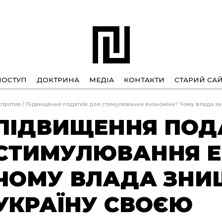
ПОСТУП
ДОКТРИНА
МЕДІА
КОНТАКТИ
СТАРИЙ САЙ
спротив
/
Підвищення податків для стимулювання економіки? Чому влада зн
ПІДВИЩЕННЯ ПОД
СТИМУЛЮВАННЯ Е
ЧОМУ ВЛАДА ЗНИ
УКРАЇНУ СВОЄЮ