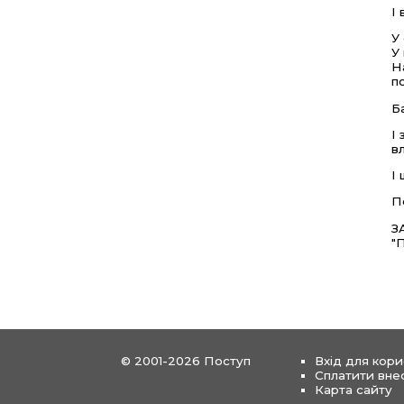
І
У
У
Н
п
Б
І
в
І
П
З
"
© 2001-2026 Поступ
Вхід для кори
Сплатити вне
Карта сайту