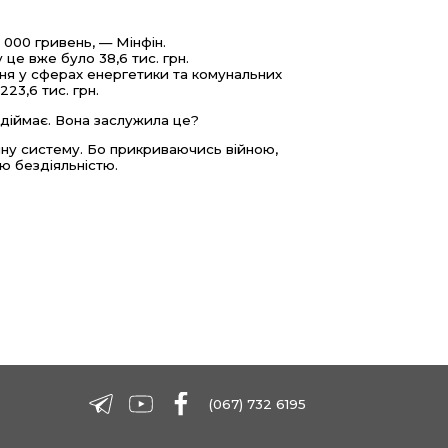
000 гривень, — Мінфін.
 це вже було 38,6 тис. грн.
ння у сферах енергетики та комунальних
223,6 тис. грн.
ідіймає. Вона заслужила це?
чну систему. Бо прикриваючись війною,
ю бездіяльністю.
(067) 732 6195