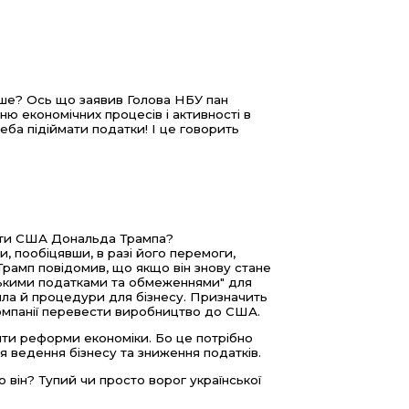
нше? Ось що заявив Голова НБУ пан
 економічних процесів і активності в
еба підіймати податки! І це говорить
нти США Дональда Трампа?
, пообіцявши, в разі його перемоги,
Трамп повідомив, що якщо він знову стане
зькими податками та обмеженнями" для
ила й процедури для бізнесу. Призначить
компанії перевести виробництво до США.
обити реформи економіки. Бо це потрібно
ведення бізнесу та зниження податків.
він? Тупий чи просто ворог української