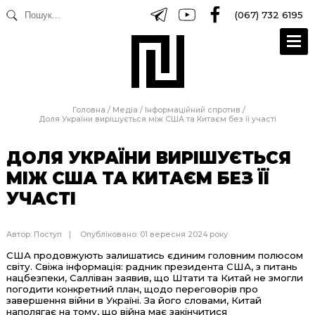
(067) 732 6195
Головна
/
Медіа
/
Інформаційний спротив
/
Доля України вирішується між США та Китаєм без її участі
ДОЛЯ УКРАЇНИ ВИРІШУЄТЬСЯ
МІЖ США ТА КИТАЄМ БЕЗ ЇЇ
УЧАСТІ
Автор:
Поступ
Опубліковано: 01 вересня 2024 року
США продовжують залишатись єдиним головним полюсом
світу. Свіжа інформація: радник президента США, з питань
нацбезпеки, Салліван заявив, що Штати та Китай не змогли
погодити конкретний план, щодо переговорів про
завершення війни в Україні. За його словами, Китай
наполягає на тому, що війна має закінчитися