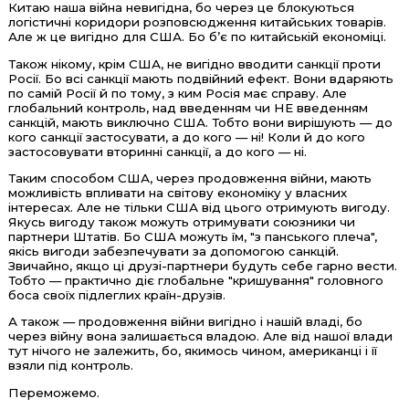
Китаю наша війна невигідна, бо через це блокуються
логістичні коридори розповсюдження китайських товарів.
Але ж це вигідно для США. Бо б’є по китайській економіці.
Також нікому, крім США, не вигідно вводити санкції проти
Росії. Бо всі санкції мають подвійний ефект. Вони вдаряють
по самій Росії й по тому, з ким Росія має справу. Але
глобальний контроль, над введенням чи НЕ введенням
санкцій, мають виключно США. Тобто вони вирішують — до
кого санкції застосувати, а до кого — ні! Коли й до кого
застосовувати вторинні санкції, а до кого — ні.
Таким способом США, через продовження війни, мають
можливість впливати на світову економіку у власних
інтересах. Але не тільки США від цього отримують вигоду.
Якусь вигоду також можуть отримувати союзники чи
партнери Штатів. Бо США можуть їм, "з панського плеча",
якісь вигоди забезпечувати за допомогою санкцій.
Звичайно, якщо ці друзі-партнери будуть себе гарно вести.
Тобто — практично діє глобальне "кришування" головного
боса своїх підлеглих країн-друзів.
А також — продовження війни вигідно і нашій владі, бо
через війну вона залишається владою. Але від нашої влади
тут нічого не залежить, бо, якимось чином, американці і її
взяли під контроль.
Переможемо.