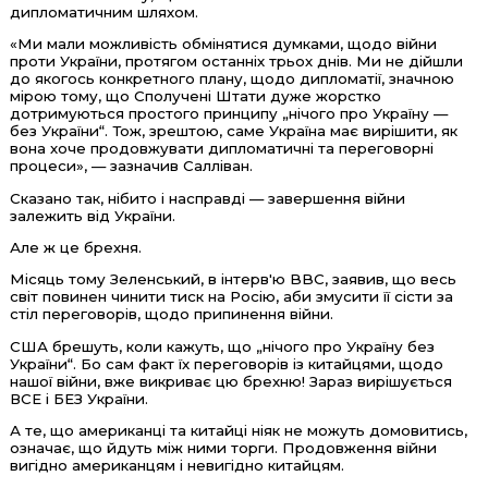
дипломатичним шляхом.
«Ми мали можливість обмінятися думками, щодо війни
проти України, протягом останніх трьох днів. Ми не дійшли
до якогось конкретного плану, щодо дипломатії, значною
мірою тому, що Сполучені Штати дуже жорстко
дотримуються простого принципу „нічого про Україну —
без України“. Тож, зрештою, саме Україна має вирішити, як
вона хоче продовжувати дипломатичні та переговорні
процеси», — зазначив Салліван.
Сказано так, нібито і насправді — завершення війни
залежить від України.
Але ж це брехня.
Місяць тому Зеленський, в інтерв'ю BBC, заявив, що весь
світ повинен чинити тиск на Росію, аби змусити її сісти за
стіл переговорів, щодо припинення війни.
США брешуть, коли кажуть, що „нічого про Україну без
України“. Бо сам факт їх переговорів із китайцями, щодо
нашої війни, вже викриває цю брехню! Зараз вирішується
ВСЕ і БЕЗ України.
А те, що американці та китайці ніяк не можуть домовитись,
означає, що йдуть між ними торги. Продовження війни
вигідно американцям і невигідно китайцям.