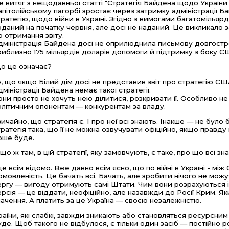
е витяг з нещодавньої статті "Стратегія Байдена щодо України в
апітолійському пагорбі зростає через затримку адміністрації Б
тратегію, щодо війни в Україні. Згідно з вимогами багатомільяр
оданий на початку червня, але досі не наданий. Це викликало 
о отримання звіту.
дміністрація Байдена досі не оприлюднила письмову довгострок
риблизно 175 мільярдів доларів допомоги й підтримку з боку СШ
о це означає?
е, що якщо Білий дім досі не представив звіт про стратегію СШ
дміністрації Байдена немає такої стратегії.
они просто не хочуть нею ділитися, розкривати її. Особливо не
олітичним опонентам — конкурентам за владу.
вичайно, що стратегія є. І про неї всі знають. Інакше — не було
тратегія така, що її не можна озвучувати офіційно, якщо правд
ірше буде.
 що ж там, в цій стратегії, яку замовчують, є таке, про що всі 
 це всім відомо. Вже давно всім ясно, що по війні в Україні - між
омовленість. Це бачать всі. Бачать, але зробити нічого не можут
ергу — вигоду отримують самі Штати. Чим вони розрахуються і
ерсія — це віддати, неофіційно, але назавжди до Росії Крим. 
начення. А платить за це Україна — своєю незалежністю.
раїни, які слабкі, завжди зникають або становляться ресурсним
уде. Щоб такого не відбулося, є тільки один засіб — постійно р