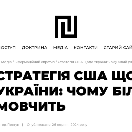
ПОСТУП
ДОКТРИНА
МЕДІА
КОНТАКТИ
СТАРИЙ САЙ
/
Медіа
/
Інформаційний спротив
/
Стратегія США щодо України: чому Білий д
СТРАТЕГІЯ США Щ
УКРАЇНИ: ЧОМУ БІ
МОВЧИТЬ
тор:
Поступ
Опубліковано: 26 серпня 2024 року