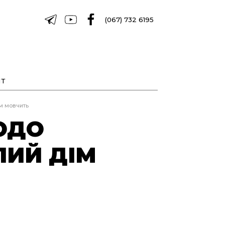
(067) 732 6195
Т
ім мовчить
ОДО
ЛИЙ ДІМ