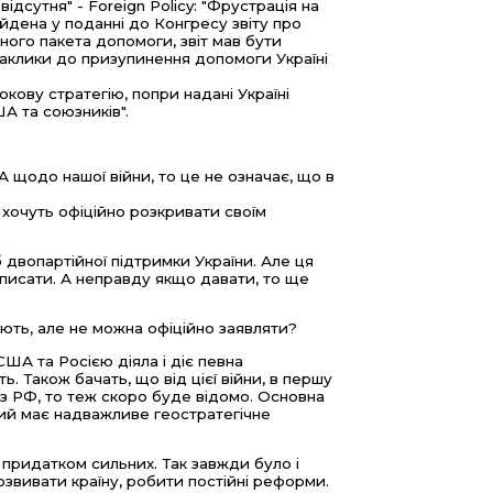
ідсутня" - Foreign Policy: "Фрустрація на
айдена у поданні до Конгресу звіту про
дного пакета допомоги, звіт мав бути
заклики до призупинення допомоги Україні
ову стратегію, попри надані Україні
А та союзників".
А щодо нашої війни, то це не означає, що в
 хочуть офіційно розкривати своїм
 б двопартійної підтримки України. Але ця
у писати. А неправду якщо давати, то ще
знають, але не можна офіційно заявляти?
 США та Росією діяла і діє певна
ь. Також бачать, що від цієї війни, в першу
з РФ, то теж скоро буде відомо. Основна
Який має надважливе геостратегічне
 придатком сильних. Так завжди було і
озвивати країну, робити постійні реформи.