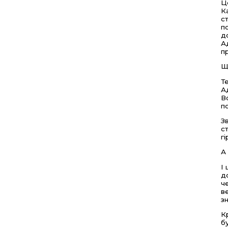
Ц
К
с
п
д
А
п
Щ
Т
А
В
п
З
с
г
А
І
д
ч
в
з
К
б