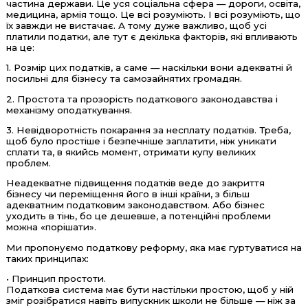
частина держави. Це уся соціальна сфера — дороги, освіта,
медицина, армія тощо. Це всі розуміють. І всі розуміють, що
їх завжди не вистачає. А тому дуже важливо, щоб усі
платили податки, але тут є декілька факторів, які впливають
на це:
1. Розмір цих податків, а саме — наскільки вони адекватні й
посильні для бізнесу та самозайнятих громадян.
2. Простота та прозорість податкового законодавства і
механізму оподаткування.
3. Невідворотність покарання за несплату податків. Треба,
щоб було простіше і безпечніше заплатити, ніж уникати
сплати та, в якийсь момент, отримати купу великих
проблем.
Неадекватне підвищення податків веде до закриття
бізнесу чи переміщення його в інші країни, з більш
адекватним податковим законодавством. Або бізнес
уходить в тінь, бо це дешевше, а потенційні проблеми
можна «порішати».
Ми пропонуємо податкову реформу, яка має гуртуватися на
таких принципах:
• Принцип простоти.
Податкова система має бути настільки простою, щоб у ній
зміг розібратися навіть випускник школи не більше — ніж за