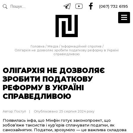
(067) 732 6195
Головна
/
Медіа
/
Інформаційний спротив
/
Олігархія не дозволяє зробити податкову реформу в Україні
справедливою
ОЛІГАРХІЯ НЕ ДОЗВОЛЯЄ
ЗРОБИТИ ПОДАТКОВУ
РЕФОРМУ В УКРАЇНІ
СПРАВЕДЛИВОЮ
Автор:
Поступ
Опубліковано: 25 серпня 2024 року
Появилась інфа, що Мінфін готує законопроект, що
зобов’яже таксистів і кур’єрів сплачувати податки, як
самозайнятих. Податки, зрозуміло — це важлива складова