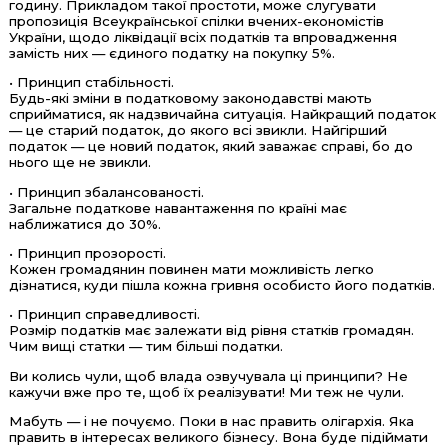
годину. Прикладом такої простоти, може слугувати
пропозиція Всеукраїнської спілки вчених-економістів
України, щодо ліквідації всіх податків та впровадження
замість них — єдиного податку на покупку 5%.
• Принцип стабільності.
Будь-які зміни в податковому законодавстві мають
сприйматися, як надзвичайна ситуація. Найкращий податок
— це старий податок, до якого всі звикли. Найгірший
податок — це новий податок, який заважає справі, бо до
нього ще не звикли.
• Принцип збалансованості.
Загальне податкове навантаження по країні має
наближатися до 30%.
• Принцип прозорості.
Кожен громадянин повинен мати можливість легко
дізнатися, куди пішла кожна гривня особисто його податків.
• Принцип справедливості.
Розмір податків має залежати від рівня статків громадян.
Чим вищі статки — тим більші податки.
Ви колись чули, щоб влада озвучувала ці принципи? Не
кажучи вже про те, щоб їх реалізувати! Ми теж не чули.
Мабуть — і не почуємо. Поки в нас править олігархія. Яка
править в інтересах великого бізнесу. Вона буде підіймати