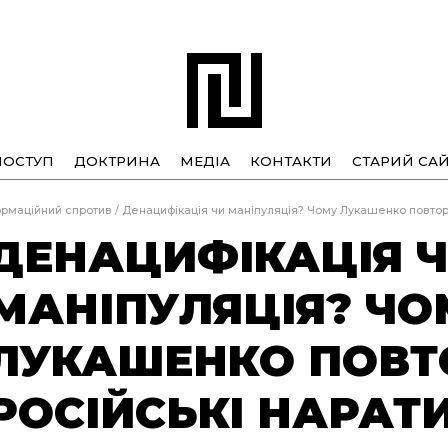
ПОСТУП
ДОКТРИНА
МЕДІА
КОНТАКТИ
СТАРИЙ САЙ
ормаційний спротив
/
Денацифікація чи маніпуляція? Чому Лукашенко повтор
ДЕНАЦИФІКАЦІЯ 
МАНІПУЛЯЦІЯ? ЧО
ЛУКАШЕНКО ПОВ
РОСІЙСЬКІ НАРАТ