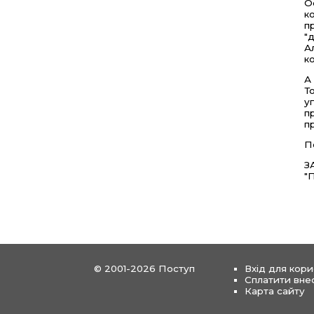
О
к
п
"
А
к
А
Т
у
п
п
П
З
"
© 2001-2026 Поступ
Вхід для кори
Сплатити вне
Карта сайту