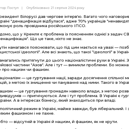
тор:
Поступ
Опубліковано: 21 серпня 2024 року
резидент Білорусі дав чергове інтерв'ю. Багато чого наговори
країні "денацифікація відбулася", адже 70% українців "ненавид
иконує роль провідника російського ІПСО.
ідомо, що у Кремля є проблема із поясненням однієї з задач С
денацифікація". Що це таке, ніхто не знає.
утін намагався пояснювати, що під цим мається на увазі — позб
цистської ідеології". Але всі знають, що такої "ідеології" в Україн
амагались притягнути до цього націоналістичні рухи в Україні.
ойової частини "Азов". Але і тут — виникли проблеми. Бо можна 
е про нацизм чи фашизм.
аціоналізм — це гуртування нації, заради досягнення спільної м
ацій, з метою їх знищення чи панування над ними. Такого в Україн
ашизм — це гуртування громадян навколо влади, з метою розв
ндивідуумів — пригнічуються. Але і тут проблема. В Україні є гур
країни. А в інтересах бізнесу, який знаходиться при владі.
 політичний режим в Україні, майже завжди, був ліберальний. І за
іяким фашизмом і не пахне.
обто — відсутній в Україні й нацизм, й фашизм, як не крути.