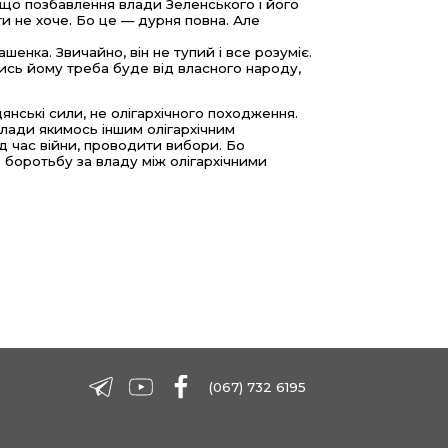
, що позбавлення влади Зеленського і його
ти не хоче. Бо це — дурня повна. Але
шенка. Звичайно, він не тупий і все розуміє.
ись йому треба буде від власного народу,
дянські сили, не олігархічного походження.
лади якимось іншим олігархічним
д час війни, проводити вибори. Бо
 боротьбу за владу між олігархічними
(067) 732 6195