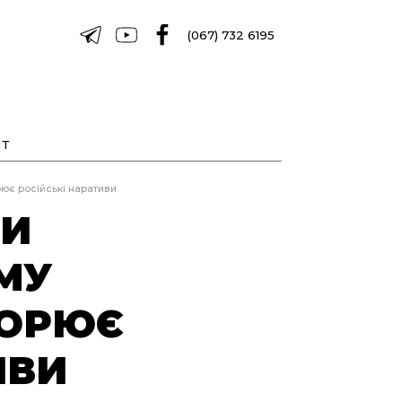
(067) 732 6195
Т
ює російські наративи
ЧИ
МУ
ТОРЮЄ
ИВИ