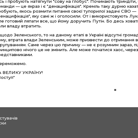
сь і пробують натягнути "сову на глобус". Починають триндіти
оманди — це якраз і є "денацифікація". Кремль таку дурню каза
робують, якось розмити питання своєї тупорилої задачі СВО —
денацифікація", яку самі ж і оголосили. От і використовують Лука
ле готовий ляпати все, що йому доручить Путін. Бо десь ховат
оли владу втратить.
 щодо Зеленського, то на даному етапі в Україні відсутні грома
ому, втрата влади Зеленським, може призвести до отримання в
групуванням. Саме через цю причину — не є розумним зараз, пі
ринципово нічого це не змінить. Але може початися хаос, через
редставниками.
ереможемо.
А ВЕЛИКУ УКРАЇНУ!
Поступ"
стувачів
ски