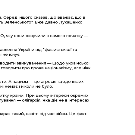
в. Серед іншого сказав, що вважає, що в
ять Зеленського". Вже давно Лукашенко
ВО, яку вони озвучили з самого початку —
авлення України від "фашистської та
і не існує.
 Зводити звинувачення — щодо української
говорити про прояв націоналізму, але ніяк
ети. А нацизм — це агресія, щодо інших
і немає і ніколи не було.
итку країни. При цьому інтереси окремих
тування — олігархія. Яка діє не в інтересах
раз такий, навіть під час війни. Це факт.