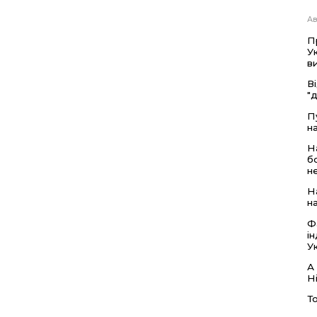
Ав
П
У
в
В
"
П
на
Н
б
н
Н
н
Ф
і
У
А
Н
Т