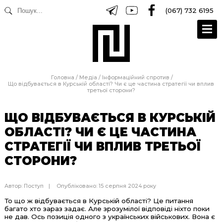
(067) 732 6195
Головна
/
Медіа
/
Інформаційний спротив
/
Що відбувається в Курській області? Чи є це частина стратегії чи вплив
третьої сторони?
ЩО ВІДБУВАЄТЬСЯ В КУРСЬКІЙ
ОБЛАСТІ? ЧИ Є ЦЕ ЧАСТИНА
СТРАТЕГІЇ ЧИ ВПЛИВ ТРЕТЬОЇ
СТОРОНИ?
Автор:
Поступ
Опубліковано: 15 серпня 2024 року
То що ж відбувається в Курській області? Це питання
багато хто зараз задає. Але зрозумілої відповіді ніхто поки
не дав. Ось позиція одного з українських військових. Вона є