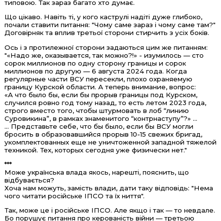
типовою. Так зараз багато хто думає.
Що цікаво. Навіть ті, у кого каструлі надіті дуже глибоко,
почали ставити питання: "Чому саме зараз і чому саме там?"
Договірняк та вплив третьої сторони стирчить з усіх боків.
Ось і з протилежної сторони задаються цим же питанням:
"«Надо же, оказывается, так можно?!» - изумилось — сто
сорок миллионов по одну сторону границы и сорок
миллионов по другую — 6 августа 2024 года. Когда
регулярные части ВСУ пересекли, плохо охраняемую
границу Курской области. А теперь внимание, вопрос:
«А что было бы, если бы прорыв границы под Курском,
случился ровно год тому назад, то есть летом 2023 года,
строго вместо того, чтобы штурмовать в лоб “линию
Суровикина”, в рамках знаменитого “контрнаступу”?» ...
... Представьте себе, что бы было, если бы ВСУ могли
бросить в образовавшийся прорыв 10-15 свежих бригад,
укомплектованных еще не уничтоженной западной тяжелой
техникой. Тех, которых сегодня уже физически нет."
***
Може українська влада якось, нарешті, пояснить, що
відбувається?
Хоча нам можуть, замість влади, дати таку відповідь: "Нема
чого читати російське ІПСО та їх ниття".
Так, може це і російське ІПСО. Але якщо і так — то невдале.
Бо порушує питання про керованість війни — третьою