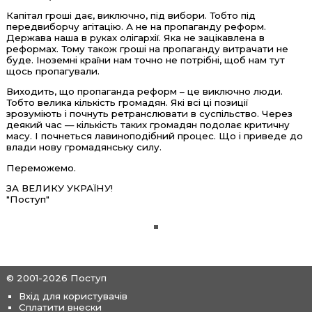
Капітал гроші дає, виключно, під вибори. Тобто під
передвиборчу агітацію. А не на пропаганду реформ.
Держава наша в руках олігархії. Яка не зацікавлена в
реформах. Тому також гроші на пропаганду витрачати не
буде. Іноземні країни нам точно не потрібні, щоб нам тут
щось пропагували.
Виходить, що пропаганда реформ – це виключно люди.
Тобто велика кількість громадян. Які всі ці позиції
зрозуміють і почнуть ретранслювати в суспільство. Через
деякий час — кількість таких громадян подолає критичну
масу. І почнеться лавиноподібний процес. Що і приведе до
влади нову громадянську силу.
Переможемо.
ЗА ВЕЛИКУ УКРАЇНУ!
"Поступ"
© 2001-2026 Поступ
Вхід для користувачів
Сплатити внески