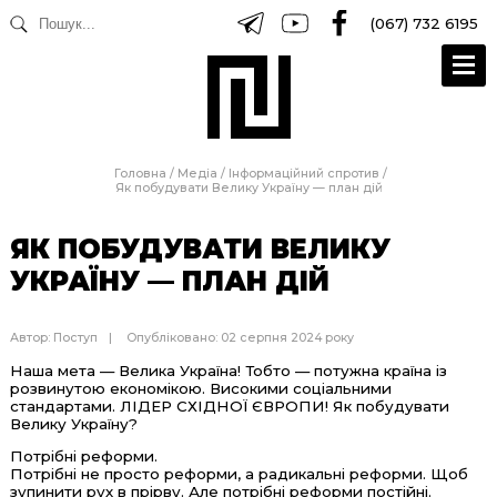
(067) 732 6195
Головна
/
Медіа
/
Інформаційний спротив
/
Як побудувати Велику Україну — план дій
ЯК ПОБУДУВАТИ ВЕЛИКУ
УКРАЇНУ — ПЛАН ДІЙ
Автор:
Поступ
Опубліковано: 02 серпня 2024 року
Наша мета — Велика Україна! Тобто — потужна країна із
розвинутою економікою. Високими соціальними
стандартами. ЛІДЕР СХІДНОЇ ЄВРОПИ! Як побудувати
Велику Україну?
Потрібні реформи.
Потрібні не просто реформи, а радикальні реформи. Щоб
зупинити рух в прірву. Але потрібні реформи постійні.