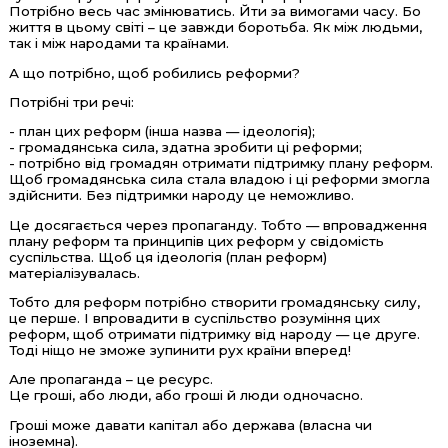
Потрібно весь час змінюватись. Йти за вимогами часу. Бо
життя в цьому світі – це завжди боротьба. Як між людьми,
так і між народами та країнами.
А що потрібно, щоб робились реформи?
Потрібні три речі:
- план цих реформ (інша назва — ідеологія);
- громадянська сила, здатна зробити ці реформи;
- потрібно від громадян отримати підтримку плану реформ.
Щоб громадянська сила стала владою і ці реформи змогла
здійснити. Без підтримки народу це неможливо.
Це досягається через пропаганду. Тобто — впровадження
плану реформ та принципів цих реформ у свідомість
суспільства. Щоб ця ідеологія (план реформ)
матеріалізувалась.
Тобто для реформ потрібно створити громадянську силу,
це перше. І впровадити в суспільство розуміння цих
реформ, щоб отримати підтримку від народу — це друге.
Тоді ніщо не зможе зупинити рух країни вперед!
Але пропаганда – це ресурс.
Це гроші, або люди, або гроші й люди одночасно.
Гроші може давати капітал або держава (власна чи
іноземна).