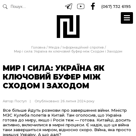
(067) 732 6195
Головна
/
Медіа
/
Інформаційний спротив
/
Мир і сила: Україна як ключовий буфер між Сходом і Заходом
МИР І СИЛА: УКРАЇНА ЯК
КЛЮЧОВИЙ БУФЕР МІЖ
СХОДОМ І ЗАХОДОМ
Автор:
Поступ
Опубліковано: 26 липня 2024 року
Все більше йдуть розмови про завершення війни. Міністр
МЗС Кулеба полетів в Китай. Там оголосив, що Україна
готова до миру, якщо і Росія теж — готова. Китайці, досить
активно, включилися в мирні процеси. Є надія, що ця війна
таки завершиться миром, відносно скоро. Війна, яка просто
знищує Україну. А що далі?