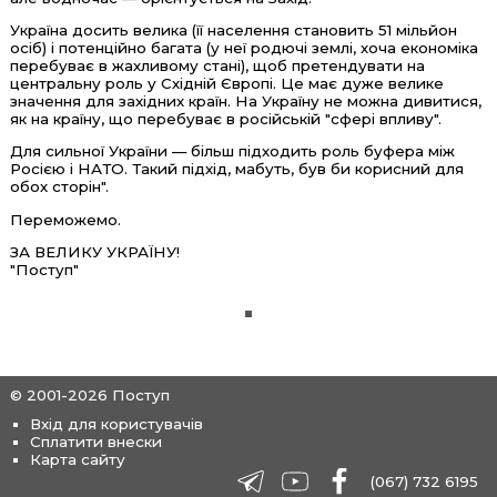
Україна досить велика (її населення становить 51 мільйон
осіб) і потенційно багата (у неї родючі землі, хоча економіка
перебуває в жахливому стані), щоб претендувати на
центральну роль у Східній Європі. Це має дуже велике
значення для західних країн. На Україну не можна дивитися,
як на країну, що перебуває в російській "сфері впливу".
Для сильної України — більш підходить роль буфера між
Росією і НАТО. Такий підхід, мабуть, був би корисний для
обох сторін".
Переможемо.
ЗА ВЕЛИКУ УКРАЇНУ!
"Поступ"
© 2001-2026 Поступ
Вхід для користувачів
Сплатити внески
Карта сайту
(067) 732 6195