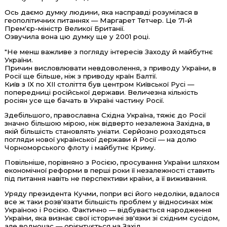
Ось даємо думку людини, яка насправді розумілася в
геополітичних питаннях — Маргарет Тетчер. Це 71-й
Прем'єр-міністр Великої Британії.
Озвучила вона цю думку ще у 2001 році.
"Не менш важливе з погляду інтересів Заходу й майбутнє
України.
Причин висловлювати невдоволення, з приводу України, в
Росії ще більше, ніж з приводу країн Балтії.
Київ з IX по XII століття був центром Київської Русі —
попередниці російської держави. Величезна кількість
росіян усе ще бачать в Україні частину Росії.
Здебільшого, православна Східна Україна, тяжіє до Росії
значно більшою мірою, ніж відверто незалежна Західна, в
якій більшість становлять уніати. Серйозно розходяться
погляди нової української держави й Росії — на долю
Чорноморського флоту і майбутнє Криму.
Повільніше, порівняно з Росією, просування України шляхом
економічної реформи в перші роки її незалежності ставить
під питання навіть не перспективи країни, а її виживання.
Уряду президента Кучми, попри всі його недоліки, вдалося
все ж таки розв'язати більшість проблем у відносинах між
Україною і Росією. Фактично — відбувається народження
України, яка визнає свої історичні зв'язки зі східним сусідом,
але водночас — орієнтується на Захід.