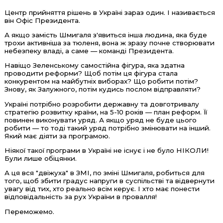
Центр прийняття рішень в Україні зараз один. І називається
він Офіс Президента.
А якщо замість Шмигаля з'явиться інша людина, яка буде
трохи активніша за тюленя, вона ж зразу почне створювати
небезпеку владі, а саме — команді Президента.
Навіщо Зеленському самостійна фігура, яка здатна
проводити реформи? Щоб потім ця фігура стала
конкурентом на майбутніх виборах? Що робити потім?
Знову, як Залужного, потім кудись послом відправляти?
Україні потрібно розробити державну та довготривалу
стратегію розвитку країни, на 5-10 років — план реформ. Її
повинен виконувати уряд. А якщо уряд не буде цього
робити — то тоді такий уряд потрібно змінювати на інший.
Який має діяти за програмою.
Ніякої такої програми в Україні не існує і не було НІКОЛИ!
Були лише обіцянки.
А ця вся "двіжуха" в ЗМІ, по зміні Шмигаля, робиться для
того, щоб збити градус напруги в суспільстві та відвернути
увагу від тих, хто реально всім керує. І хто має понести
відповідальність за рух України в провалля!
Переможемо.