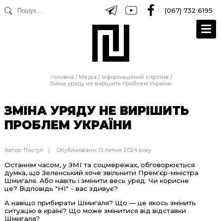
(067) 732 6195
Головна
/
Медіа
/
Інформаційний спротив
/
Зміна уряду не вирішить проблем України
ЗМІНА УРЯДУ НЕ ВИРІШИТЬ
ПРОБЛЕМ УКРАЇНИ
Автор:
Поступ
Опубліковано: 13 липня 2024 року
Останнім часом, у ЗМІ та соцмережах, обговорюється
думка, що Зеленський хоче звільнити Прем'єр-міністра
Шмигаля. Або навіть і змінити весь уряд. Чи корисне
це? Відповідь "НІ" - вас здивує?
А навіщо прибирати Шмигаля? Що — це якось змінить
ситуацію в країні? Що може змінитися від відставки
Шмигаля?