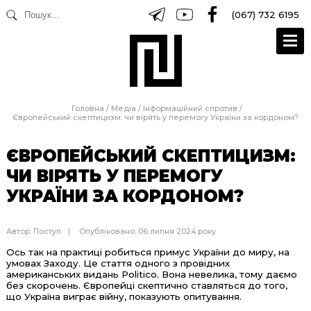
(067) 732 6195
Головна
/
Медіа
/
Інформаційний спротив
/
Європейський скептицизм: чи вірять у перемогу України за кордоном?
ЄВРОПЕЙСЬКИЙ СКЕПТИЦИЗМ:
ЧИ ВІРЯТЬ У ПЕРЕМОГУ
УКРАЇНИ ЗА КОРДОНОМ?
Автор:
Поступ
Опубліковано: 06 липня 2024 року
Ось так на практиці робиться примус України до миру, на
умовах Заходу. Це стаття одного з провідних
американських видань Politico. Вона невелика, тому даємо
без скорочень. Європейці скептично ставляться до того,
що Україна виграє війну, показують опитування.