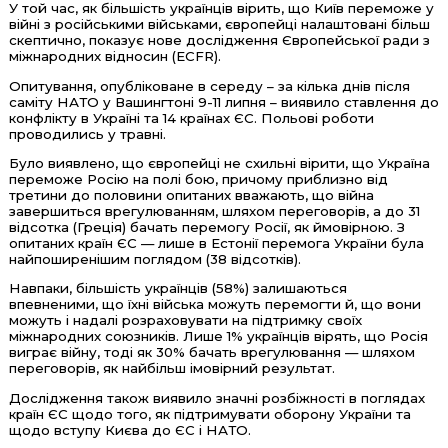
У той час, як більшість українців вірить, що Київ переможе у
війні з російськими військами, європейці налаштовані більш
скептично, показує нове дослідження Європейської ради з
міжнародних відносин (ECFR).
Опитування, опубліковане в середу – за кілька днів після
саміту НАТО у Вашингтоні 9-11 липня – виявило ставлення до
конфлікту в Україні та 14 країнах ЄС. Польові роботи
проводились у травні.
Було виявлено, що європейці не схильні вірити, що Україна
переможе Росію на полі бою, причому приблизно від
третини до половини опитаних вважають, що війна
завершиться врегулюванням, шляхом переговорів, а до 31
відсотка (Греція) бачать перемогу Росії, як ймовірною. З
опитаних країн ЄС — лише в Естонії перемога України була
найпоширенішим поглядом (38 відсотків).
Навпаки, більшість українців (58%) залишаються
впевненими, що їхні війська можуть перемогти й, що вони
можуть і надалі розраховувати на підтримку своїх
міжнародних союзників. Лише 1% українців вірять, що Росія
виграє війну, тоді як 30% бачать врегулювання — шляхом
переговорів, як найбільш імовірний результат.
Дослідження також виявило значні розбіжності в поглядах
країн ЄС щодо того, як підтримувати оборону України та
щодо вступу Києва до ЄС і НАТО.