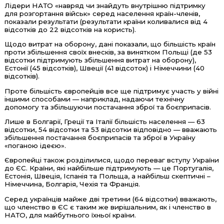
Лідери НАТО «навряд чи знайдуть внутрішню підтримку
для розгортання військ» серед населення країн-членів,
показали результати (результати країни коливалися від 4
відсотків до 22 відсотків на користь).
Щодо витрат на оборону, дані показали, що більшість країн
проти збільшення своїх внесків, за винятком Польщі (де 53
відсотки підтримують збільшення витрат на оборону),
Естонії (45 відсотків), Швеції (41 відсоток) і Німеччини (40
відсотків).
Проте більшість європейців все ще підтримує участь у війні
іншими способами — наприклад, надаючи технічну
допомогу та збільшуючи постачання зброї та боєприпасів.
Лише в Болгарії, Греції та Італії більшість населення — 63
відсотки, 54 відсотки та 53 відсотки відповідно — вважають
збільшення постачання боєприпасів та зброї в Україну
«поганою ідеєю».
Європейці також розділилися, щодо переваг вступу України
до ЄС. Країни, які найбільше підтримують — це Португалія,
Естонія, Швеція, Іспанія та Польща, а найбільш скептичні –
Німеччина, Болгарія, Чехія та Франція.
Серед українців майже дві третини (64 відсотки) вважають,
що членство в ЄС є таким же вирішальним, як і членство в
НАТО, для майбутнього їхньої країни.