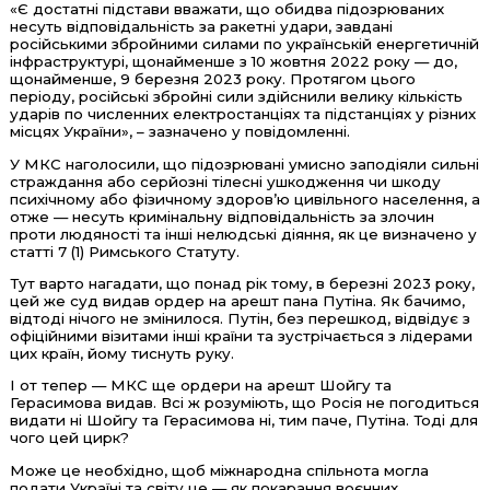
«Є достатні підстави вважати, що обидва підозрюваних
несуть відповідальність за ракетні удари, завдані
російськими збройними силами по українській енергетичній
інфраструктурі, щонайменше з 10 жовтня 2022 року — до,
щонайменше, 9 березня 2023 року. Протягом цього
періоду, російські збройні сили здійснили велику кількість
ударів по численних електростанціях та підстанціях у різних
місцях України», – зазначено у повідомленні.
У МКС наголосили, що підозрювані умисно заподіяли сильні
страждання або серйозні тілесні ушкодження чи шкоду
психічному або фізичному здоров’ю цивільного населення, а
отже — несуть кримінальну відповідальність за злочин
проти людяності та інші нелюдські діяння, як це визначено у
статті 7 (1) Римського Статуту.
Тут варто нагадати, що понад рік тому, в березні 2023 року,
цей же суд видав ордер на арешт пана Путіна. Як бачимо,
відтоді нічого не змінилося. Путін, без перешкод, відвідує з
офіційними візитами інші країни та зустрічається з лідерами
цих країн, йому тиснуть руку.
І от тепер — МКС ще ордери на арешт Шойгу та
Герасимова видав. Всі ж розуміють, що Росія не погодиться
видати ні Шойгу та Герасимова ні, тим паче, Путіна. Тоді для
чого цей цирк?
Може це необхідно, щоб міжнародна спільнота могла
подати Україні та світу це — як покарання воєнних