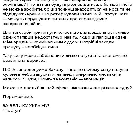
злочинців? І потім нам будуть розповідати, що більше нічого
не можна зробити, бо ці злочинці знаходяться на Росії та не
відвідують країни, що ратифікували Римський Статут. Зате
— можуть порушувати питання про справедливе
завершення війни.
Для того, аби притягнути когось до відповідальності, лише
одних папірців недостатньо, навіть, якщо ці папірці видані
Міжнародним кримінальним судом. Потрібні заходи
примусу – необхідна сила.
Таку силу може забезпечити лише потужна та економічно
розвинена держава.
П.С. А запропонуймо Заходу — ще по всьому світу надувні
кульки в небо запускати, на яких прикріпимо листівки із
написом: "Путін, Шойгу та компанія — злочинці!".
Може це дасть більший ефект, ніж зазначене рішення суду?
Переможемо.
ЗА ВЕЛИКУ УКРАЇНУ!
“Поступ”