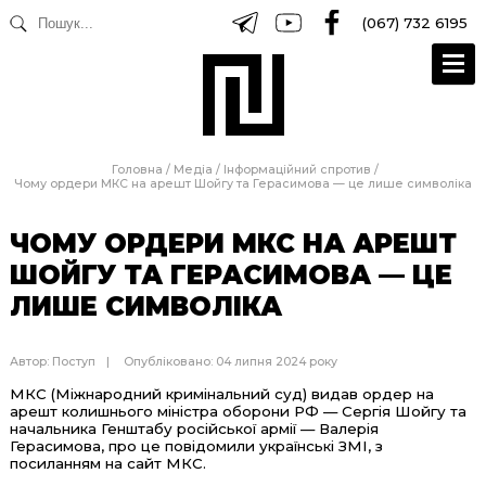
(067) 732 6195
Головна
/
Медіа
/
Інформаційний спротив
/
Чому ордери МКС на арешт Шойгу та Герасимова — це лише символіка
ЧОМУ ОРДЕРИ МКС НА АРЕШТ
ШОЙГУ ТА ГЕРАСИМОВА — ЦЕ
ЛИШЕ СИМВОЛІКА
Автор:
Поступ
Опубліковано: 04 липня 2024 року
МКС (Міжнародний кримінальний суд) видав ордер на
арешт колишнього міністра оборони РФ — Сергія Шойгу та
начальника Генштабу російської армії — Валерія
Герасимова, про це повідомили українські ЗМІ, з
посиланням на сайт МКС.