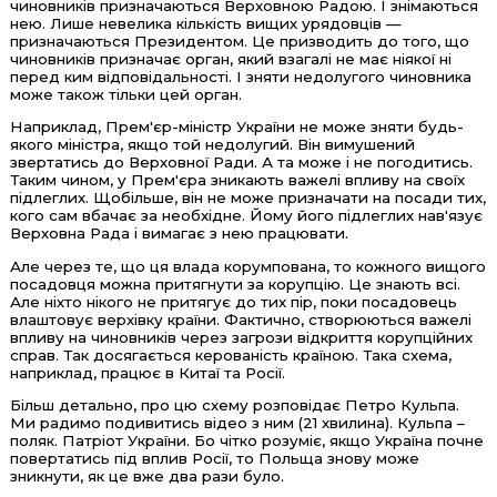
чиновників призначаються Верховною Радою. І знімаються
нею. Лише невелика кількість вищих урядовців —
призначаються Президентом. Це призводить до того, що
чиновників призначає орган, який взагалі не має ніякої ні
перед ким відповідальності. І зняти недолугого чиновника
може також тільки цей орган.
Наприклад, Прем'єр-міністр України не може зняти будь-
якого міністра, якщо той недолугий. Він вимушений
звертатись до Верховної Ради. А та може і не погодитись.
Таким чином, у Прем'єра зникають важелі впливу на своїх
підлеглих. Щобільше, він не може призначати на посади тих,
кого сам вбачає за необхідне. Йому його підлеглих нав'язує
Верховна Рада і вимагає з нею працювати.
Але через те, що ця влада корумпована, то кожного вищого
посадовця можна притягнути за корупцію. Це знають всі.
Але ніхто нікого не притягує до тих пір, поки посадовець
влаштовує верхівку країни. Фактично, створюються важелі
впливу на чиновників через загрози відкриття корупційних
справ. Так досягається керованість країною. Така схема,
наприклад, працює в Китаї та Росії.
Більш детально, про цю схему розповідає Петро Кульпа.
Ми радимо подивитись відео з ним (21 хвилина). Кульпа –
поляк. Патріот України. Бо чітко розуміє, якщо Україна почне
повертатись під вплив Росії, то Польща знову може
зникнути, як це вже два рази було.