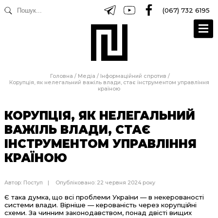
(067) 732 6195
Головна
/
Медіа
/
Інформаційний спротив
/
Корупція, як нелегальний важіль влади, стає інструментом управління
країною
КОРУПЦІЯ, ЯК НЕЛЕГАЛЬНИЙ
ВАЖІЛЬ ВЛАДИ, СТАЄ
ІНСТРУМЕНТОМ УПРАВЛІННЯ
КРАЇНОЮ
Автор:
Поступ
Опубліковано: 22 червня 2024 року
Є така думка, що всі проблеми України — в некерованості
системи влади. Вірніше — керованість через корупційні
схеми. За чинним законодавством, понад двісті вищих