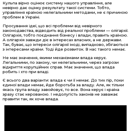
Кульпа вірно оцінює систему нашого управління, але
невірно дає оцінку результату такої системи. Тобто,
управління країною нелегальними методами, не є причиною
проблем в Україні.
Просування ідеї, що всі проблеми від невірного
законодавства, відводить від реальної проблеми — олігархії.
Олігархія, тобто поєднання бізнесу і влади, править країною.
А олігархія завжди діє в інтересах власних, а не держави.
Так, буває, що інтереси олігархії іноді, випадково, збігаються
з інтересами країни. Тоді йде розвиток. В нас такого немає.
Не має значення, якими механізмами влада керує.
Легальними, по закону, чи нелегальними, через загрози
відкриття корупційних справ. Має значення, що влада
робить і хто при владі.
Є всього два варіанти: влада є чи її немає. До тих пір, поки
єдиної влади немає, йде боротьба за владу. Але, як тільки
якась група владу завойовує, то все. Вона керує і країна
зразу стає керованою. І недолугість законів не заважає
правити так, як хоче влада.