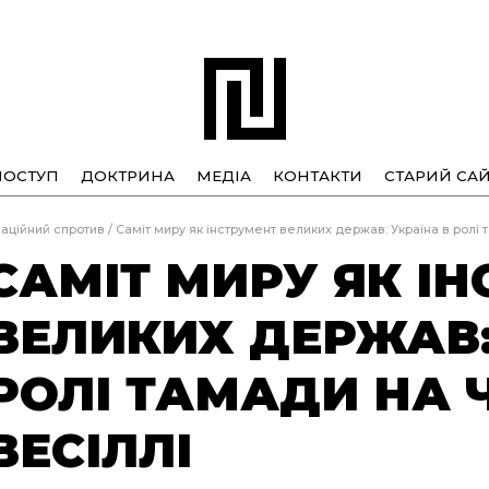
ПОСТУП
ДОКТРИНА
МЕДІА
КОНТАКТИ
СТАРИЙ САЙ
аційний спротив
/
Саміт миру як інструмент великих держав: Україна в ролі 
САМІТ МИРУ ЯК І
ВЕЛИКИХ ДЕРЖАВ:
РОЛІ ТАМАДИ НА
ВЕСІЛЛІ