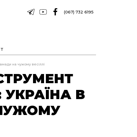
(067) 732 6195
Т
тамади на чужому весіллі
НСТРУМЕНТ
 УКРАЇНА В
 ЧУЖОМУ