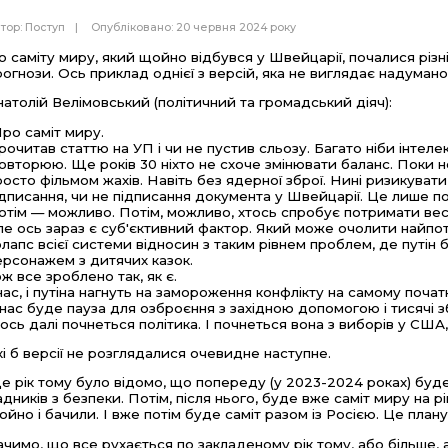
тор:
Поступ
Опубліковано: 20 червня 2024 року
о саміту миру, який щойно відбувся у Швейцарії, почалися різні
рогнози. Ось приклад однієї з версій, яка не виглядає надуман
натолій Велімовський (політичний та громадський діяч):
Про саміт миру.
рочитав статтю на УП і чи не пустив сльозу. Багато ніби інтелек
овторюю. Ще років 30 ніхто не схоче змінювати баланс. Поки н
росто фільмом жахів. Навіть без ядерної зброї. Нині ризикувати
ідписання, чи не підписання документа у Швейцарії. Це лише по
отім — можливо. Потім, можливо, хтось спробує потримати весь
ле ось зараз є суб'єктивний фактор. Який може очолити найпот
олапс всієї системи відносин з таким рівнем проблем, де путін
ерсонажем з дитячих казок.
ож все зроблено так, як є.
 нас, і путіна нагнуть на замороження конфлікту на самому початк
 нас буде пауза для озброєння з західною допомогою і тисячі 
 ось далі почнеться політика. І почнеться вона з виборів у США, у 
кі б версії не розглядалися очевидне наступне.
е рік тому було відомо, що попереду (у 2023-2024 роках) буде 
адників з безпеки. Потім, після нього, буде вже саміт миру на рів
ойно і бачили. І вже потім буде саміт разом із Росією. Це плану
ачимо, що все рухається по закладеному рік тому, або більше,