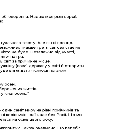
 обговорення. Надаються різні версії,
ою.
туального тексту. Але він ні про що.
еможливо, інакше третя світова стає не
 ніхто не буде. Незалежно від участі,
літична гра.
 світ за причинне місце..
ужнішу (поки) державу у світі й створити
 буде виглядати якимось поганим
у осені.
збережених життів.
кінці осені..."
один саміт миру на рівні помічників та
ні керівників країн, але без Росії. Що ми
ється на осінь цього року.
 алгоритму. Також очевидно, що перебіг