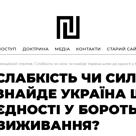
ПОСТУП
ДОКТРИНА
МЕДІА
КОНТАКТИ
СТАРИЙ САЙ
рмаційний спротив
/
Слабкість чи сила: чи знайде Україна шлях до єдності у
СЛАБКІСТЬ ЧИ СИЛ
ЗНАЙДЕ УКРАЇНА 
ЄДНОСТІ У БОРОТЬ
ВИЖИВАННЯ?