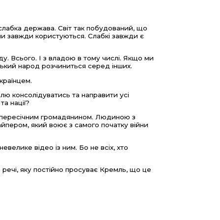
 слабка держава. Світ так побудований, що
ими завжди користуються. Слабкі завжди є
у. Всього. І з владою в тому числі. Якщо ми
нський народ розчиниться серед інших.
країнцем.
олю консолідуватись та направити усі
а нації?
епересічним громадянином. Людиною з
йпером, який воює з самого початку війни
велике відео із ним. Бо не всіх, хто
о речі, яку постійно просуває Кремль, що це