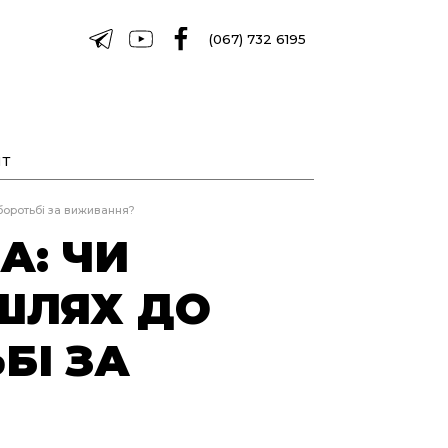
(067) 732 6195
Т
 боротьбі за виживання?
А: ЧИ
ШЛЯХ ДО
БІ ЗА