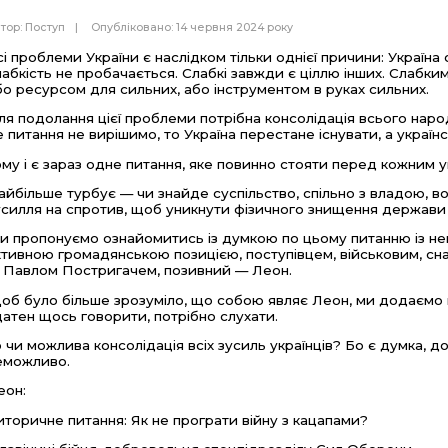
тор:
Поступ
Опубліковано: 14 червня 2024 року
сі проблеми України є наслідком тільки однієї причини: Україна
лабкість не пробачається. Слабкі завжди є ціллю інших. Слабк
бо ресурсом для сильних, або інструментом в руках сильних.
ля подолання цієї проблеми потрібна консолідація всього народ
е питання не вирішимо, то Україна перестане існувати, а украї
ому і є зараз одне питання, яке повинно стояти перед кожним у
айбільше турбує — чи знайде суспільство, спільно з владою, в
усилля на спротив, щоб уникнути фізичного знищення держави т
и пропонуємо ознайомитись із думкою по цьому питанню із н
ктивною громадянською позицією, поступівцем, військовим, сна
 Павлом Постригачем, позивний — Леон.
об було більше зрозуміло, що собою являє Леон, ми додаємо не
датен щось говорити, потрібно слухати.
о чи можлива консолідація всіх зусиль українців? Бо є думка, д
еможливо.
еон:
иторичне питання: Як не програти війну з кацапами?