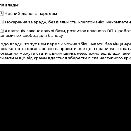
ля влади:
🇦 Чесний діалог з народом
🇦 Покарання за зраду, бездіяльність, клептоманію, некомпете
🇦 Адаптація законодавчої бази, розвиток власного ВПК, робо
кономічних свобод для бізнесу
одо влади, то тут цей перелік можна збільшувати без кінця-кр
успільство та організовано направити все це в правильні ініціат
ромадяни можуть стати одним цілим, незалежно від влади, але 
оменти й що від країни вдасться зберегти після наступного кр