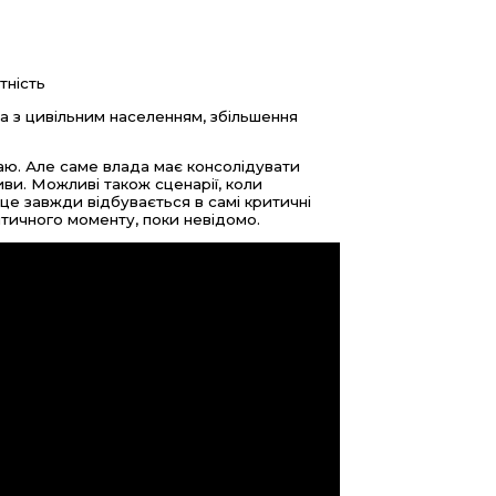
нтність
та з цивільним населенням, збільшення
аю. Але саме влада має консолідувати
иви. Можливі також сценарії, коли
це завжди відбувається в самі критичні
итичного моменту, поки невідомо.