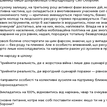
 дзвіниці бійця-добровольця спецпідрозділу Сил Оборони.
 сухому залишку, на третьому році активної фази воєнних дій, 
ктивна частина, що складається з вмотивованих учасників сил 
кономічного тилу — критично зменшується: герої гинуть, бізнес 
ідтік молоді та людського ресурсу стрімко продовжується. Паси
ієвих інструментів, котрі б заставили їх ворушитись, поки не з
почекунів" достатньо, але на них, якось, наплювати. Влада не в
ивільного населення, слабка мобілізаційна політика не дає змо
окарання на усіх рівнях, надалі, породжує тотальну безвідповіда
оволі боляче спостерігати за цим фарсом, знаючи, що у випадк
аси — без роду та племені. Але я особисто впевнений, що ресу
арто лише консолідуватись та направити разом усі зусилля в п
ля народу в цілому:
️Прийняти реальність, де є жорстока війна і лише два сценарії 
️Прийняти реальність, де вірогідний сценарій поразки — рів
️Направити особисті та колективні зусилля на підтримку ближн
бороноздатності
️Викладатись на 100%, відмовитись від нарікань, чвар та очікува
сновне питання, котре має собі поставити кожен: якщо ти не у
борони?