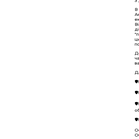
З
В
А
е
В
д
"
ц
п
Д
ч
в
Д



о

О
О