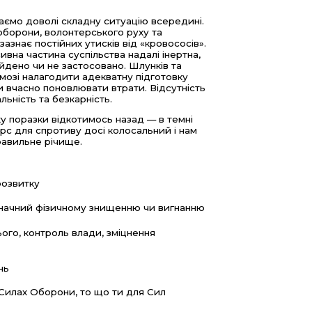
маємо доволі складну ситуацію всередині.
оборони, волонтерського руху та
зазнає постійних утисків від «кровососів».
вна частина суспільства надалі інертна,
найдено чи не застосовано. Шлунків та
 змозі налагодити адекватну підготовку
ги вчасно поновлювати втрати. Відсутність
льність та безкарність.
у поразки відкотимось назад — в темні
рс для спротиву досі колосальний і нам
равильне річище.
розвитку
нозначний фізичному знищенню чи вигнанню
ього, контроль влади, зміцнення
нь
 Силах Оборони, то що ти для Сил