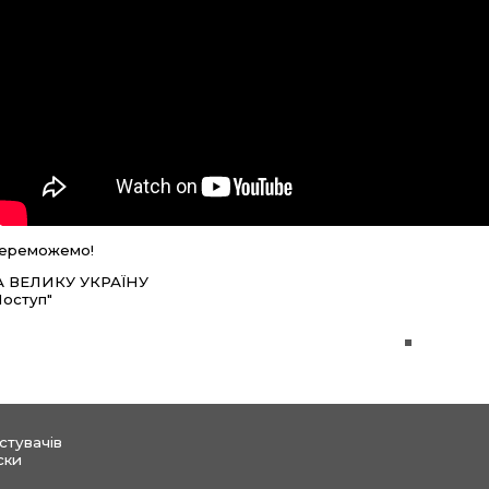
ереможемо!
А ВЕЛИКУ УКРАЇНУ
Поступ"
стувачів
ски