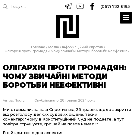
(067) 732 6195
Головна
/
Медіа
/
Інформаційний спротив
/
Олігархія проти громадян: чому звичайні методи боротьби неефективні
ОЛІГАРХІЯ ПРОТИ ГРОМАДЯН:
ЧОМУ ЗВИЧАЙНІ МЕТОДИ
БОРОТЬБИ НЕЕФЕКТИВНІ
Автор:
Поступ
Опубліковано: 28 травня 2024 року
Ми отримали, на наш Спротив від 25 травня, щодо закриття
від розголосу деяких судових рішень, такий
коментар: "Чому в Конституційний Суд не подаєте, а тут
повітря струшуєте, грошей на позов немає?".
В цій критиці є два аспекти: