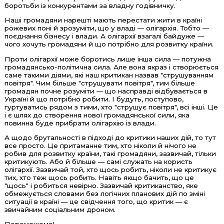
боротьби із конкурентами за владну годівничку.
Наші громадяни нарешті мають перестати жити в країні
рожевих поні й зрозуміти, що у владі — олігархія. Тобто —
поєднання бізнесу і влади. А олігархії взагалі байдуже —
чого хочуть громадяни й що потрібно для розвитку країни.
Проти олігархії може боротись лише інша сила — потужна
громадянсько-політична сила. Але вона якраз і створюється
саме такими діями, які наш критикан назвав "струшуванням
повітря". Чим більше "струшувати повітря", тим більше
громадян почне розуміти — що насправді відбувається в
Україні й що потрібно робити. І будуть, поступово,
гуртуватись рядом з тими, хто "струшує повітря", всі інші. Це
і є шлях до створення нової громадянської сили, яка
повинна буде прибрати олігархію із влади.
А щодо брутальності в підході до критики наших дій, то тут
все просто. Це притаманне тим, хто ніколи й нічого не
робив для розвитку країни, такі громадяни, зазвичай, тільки
критикують. Або й більше — самі служать на користь
олігархії. Зазвичай той, хто щось робить, ніколи не критикує
тих, хто теж щось робить. Навіть якщо бачить, що це
"щось" і робиться невірно. Зазвичай критиканство, яке
обмежується словами без логічних планових дій по зміні
ситуації в країні — це свідчення того, що критик — є
звичайним соціальним дроном.