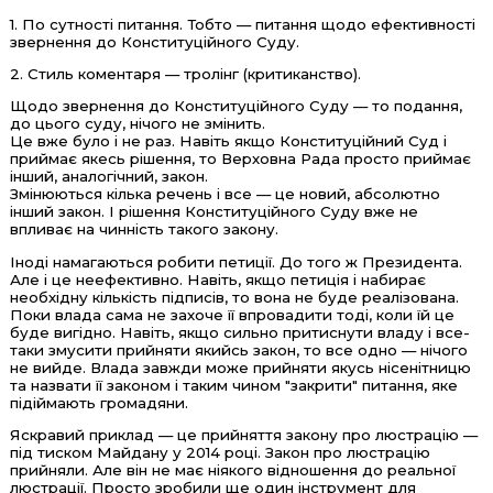
1. По сутності питання. Тобто — питання щодо ефективності
звернення до Конституційного Суду.
2. Стиль коментаря — тролінг (критиканство).
Щодо звернення до Конституційного Суду — то подання,
до цього суду, нічого не змінить.
Це вже було і не раз. Навіть якщо Конституційний Суд і
приймає якесь рішення, то Верховна Рада просто приймає
інший, аналогічний, закон.
Змінюються кілька речень і все — це новий, абсолютно
інший закон. І рішення Конституційного Суду вже не
впливає на чинність такого закону.
Іноді намагаються робити петиції. До того ж Президента.
Але і це неефективно. Навіть, якщо петиція і набирає
необхідну кількість підписів, то вона не буде реалізована.
Поки влада сама не захоче її впровадити тоді, коли їй це
буде вигідно. Навіть, якщо сильно притиснути владу і все-
таки змусити прийняти якийсь закон, то все одно — нічого
не вийде. Влада завжди може прийняти якусь нісенітницю
та назвати її законом і таким чином "закрити" питання, яке
підіймають громадяни.
Яскравий приклад — це прийняття закону про люстрацію —
під тиском Майдану у 2014 році. Закон про люстрацію
прийняли. Але він не має ніякого відношення до реальної
люстрації. Просто зробили ще один інструмент для