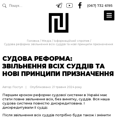
(067) 732 6195
Головна
/
Медіа
/
Інформаційний спротив
/
Судова реформа: звільнення всіх суддів та нові принципи призначення
СУДОВА РЕФОРМА:
ЗВІЛЬНЕННЯ ВСІХ СУДДІВ ТА
НОВІ ПРИНЦИПИ ПРИЗНАЧЕННЯ
Автор:
Поступ
Опубліковано: 21 травня 2024 року
Першим кроком реформи судової системи в Україні має
стати повне звільнення всіх, без винятку, суддів. Вся наша
судова система повністю дискредитована. І
дискредитували її судді.
Після звільнення всіх суддів потрібно буде також і змінити