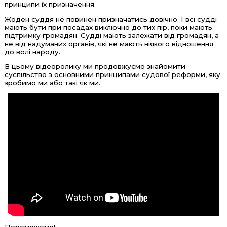
принципи їх призначення.
Жоден суддя не повинен призначатись довічно. І всі судді
мають бути при посадах виключно до тих пір, поки мають
підтримку громадян. Судді мають залежати від громадян, а
не від надуманих органів, які не мають ніякого відношення
до волі народу.
В цьому відеоролику ми продовжуємо знайомити
суспільство з основними принципами судової реформи, яку
зробимо ми або такі як ми.
Переможемо!