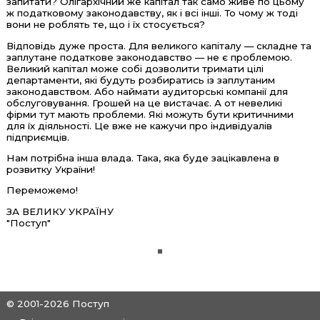
запитати? Олігархічний же капітал так само живе по цьому
ж податковому законодавству, як і всі інші. То чому ж тоді
вони не роблять те, що і їх стосується?
Відповідь дуже проста. Для великого капіталу — складне та
заплутане податкове законодавство — не є проблемою.
Великий капітал може собі дозволити тримати цілі
департаменти, які будуть розбиратись із заплутаним
законодавством. Або наймати аудиторські компанії для
обслуговування. Грошей на це вистачає. А от невеликі
фірми тут мають проблеми. Які можуть бути критичними
для їх діяльності. Це вже не кажучи про індивідуалів
підприємців.
Нам потрібна інша влада. Така, яка буде зацікавлена в
розвитку України!
Переможемо!
ЗА ВЕЛИКУ УКРАЇНУ
"Поступ"
© 2001-2026 Поступ