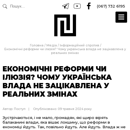
(067) 732 6195
Головна
/
Медіа
/
Інформаційний спротив
/
Економічні реформи чи ілюзія? Чому українська влада не зацікавлена у
реальних змінах
ЕКОНОМІЧНІ РЕФОРМИ ЧИ
ІЛЮЗІЯ? ЧОМУ УКРАЇНСЬКА
ВЛАДА НЕ ЗАЦІКАВЛЕНА У
РЕАЛЬНИХ ЗМІНАХ
Автор:
Поступ
Опубліковано: 09 травня 2024 року
Зустрічаються, і не мало, громадян, які щиро вірять
балаканині влади, яка вішає локшину, що реформи в
економіці йдуть. Так, повільно йдуть. Але йдуть. Влада ж не