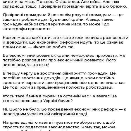
сидить на місці. Працює. Старається. Але війна. Але інші
складнощі тощо. І довірливі громадяни вірять в цю брехню.
Довірливі громадяни й не зовсім розумні громадяни — це
завжди проблема для будь-якої країни. А якщо таких
громадян набирається критична маса, то може і до
катастрофи призвести.
Кожен має запам'ятати, що якщо хтось починає розповідати
й доводити, що економічні реформи йдуть, то це означає
тільки одне — нічого не робиться!
Бо економічний розвиток країни неможливо приховати. Не
потрібно розповідати про економічний розвиток. Його
видно всім, якщо він є!
В першу чергу це зростання рівня життя громадян. Це
постійне зростання доходів. Це явище, коли постійно
зростають зарплати, але працівників все одно не вистачає.
Це тоді, коли за працівниками полюють роботодавці.
Хтось таке бачив в Україні за останній час? А взагалі це
хтось за весь час в Україні бачив?
Ні. Цього не було. Бо проведення економічних реформ — є
невигідним українській олігархічній владі.
Наприклад, ніхто навіть і чухатись не збирається, щоб
спростити податкове законодавство. Чому так, можна