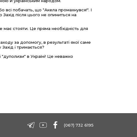
аїною й українським народом.
о всі побачать, що "Акела промахнувся!". І
 Захід після цього не опиниться на
е має стояти. Це пряма необхідність для
аходу за допомогу, в результаті якої саме
у Захід і тримається?
 "дуполизи" в Україні! Це неважко
(067) 732 6195