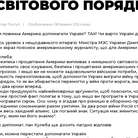
СВІТОВОГО ПОРЯД
тор:
Поступ
Опубліковано: 08 травня 2024 року
и повинна Америка допомагати Україні? ТАК! Чи варто Україні д
сь уривок з нещодавнього інтерв'ю Міністра МЗС України Дми
ін якраз пояснює американському журналісту, що для Америки 
улеба:
Безпека і процвітання Америки випливає з нинішнього світовог
рипинить своє існування, безпека і процвітання американських 
агрозою. І якщо ви не можете задовольнити військові потреб
ількість перехоплювачів, щоб допомогти Україні виграти війну п
орядок, то як ви збираєтеся перемогти у війні проти ворога, я
а два кроки вперед.
юди придумують найнеймовірніші аргументи, щоб пояснити, чом
уже простий факт полягає в тому, що якщо ви програєте в Украї
рогравати скрізь. Ось чому я згадав про різницю в оборонно-пр
ахідними союзниками разом узятими. За два роки війни Росія с
іж весь західний альянс. Це поганий знак. Ситуація має змінит
віту, яким ми його знаємо".
к дипломат, пан Кулеба ще досить лагідно відповів.
ак, можна перестати допомагати Україні.