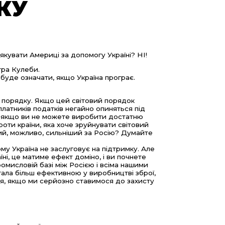
КУ
якувати Америці за допомогу Україні? НІ!
тра Кулеби.
буде означати, якщо Україна програє.
о порядку. Якщо цей світовий порядок
платників податків негайно опиняться під
и, якщо ви не можете виробити достатню
роти країни, яка хоче зруйнувати світовий
кий, можливо, сильніший за Росію? Думайте
у Україна не заслуговує на підтримку. Але
ні, це матиме ефект доміно, і ви почнете
омисловій базі між Росією і всіма нашими
тала більш ефективною у виробництві зброї,
ися, якщо ми серйозно ставимося до захисту