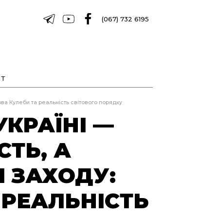
(067) 732 6195
Т
ова Кулеби та реальність світового порядку
КРАЇНІ —
СТЬ, А
Я ЗАХОДУ:
 РЕАЛЬНІСТЬ