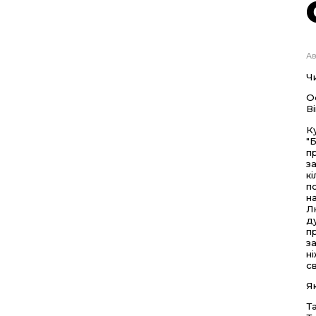
Ав
Ч
О
В
К
"
п
з
к
п
н
Л
д
п
з
н
с
Я
Т