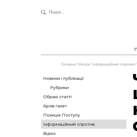
Головна
/
Медіа
/
Інформаційний спротив
/
Новини і публікації
Рубрики
Обрані статті
Архів газет
Позиція Поступу
Інформаційний спротив
Відео