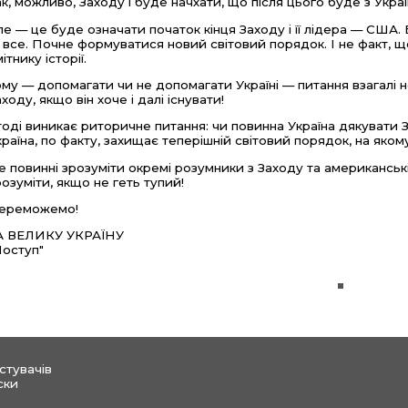
ак, можливо, Заходу і буде начхати, що після цього буде з Укр
ле — це буде означати початок кінця Заходу і її лідера — США. Б
 все. Почне формуватися новий світовий порядок. І не факт, що
ітнику історії.
ому — допомагати чи не допомагати Україні — питання взагалі н
аходу, якщо він хоче і далі існувати!
 тоді виникає риторичне питання: чи повинна Україна дякувати З
країна, по факту, захищає теперішній світовий порядок, на яком
е повинні зрозуміти окремі розумники з Заходу та американські
розуміти, якщо не геть тупий!
ереможемо!
А ВЕЛИКУ УКРАЇНУ
Поступ"
стувачів
ски