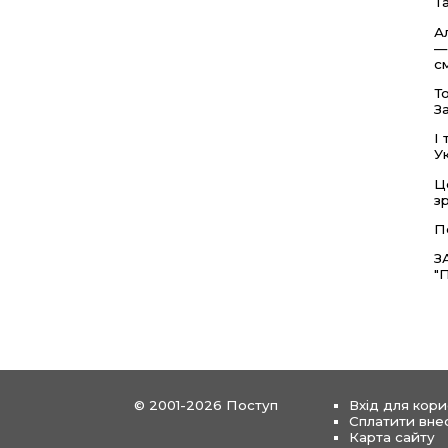
Т
А
—
см
Т
З
І
У
Ц
з
П
З
"
© 2001-2026 Поступ
Вхід для кори
Сплатити вне
Карта сайту