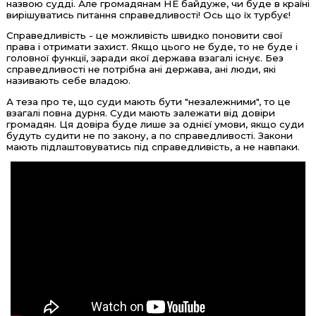
назвою судді. Але громадянам НЕ байдуже, чи буде в країні
вирішуватись питання справедливості! Ось що їх турбує!
Справедливість - це можливість швидко поновити свої
права і отримати захист. Якщо цього не буде, то не буде і
головної функції, заради якої держава взагалі існує. Без
справедливості не потрібна ані держава, ані люди, які
називають себе владою.
А теза про те, що суди мають бути "незалежними", то це
взагалі повна дурня. Суди мають залежати від довіри
громадян. Ця довіра буде лише за однієї умови, якщо суди
будуть судити не по закону, а по справедливості. Закони
мають підлаштовуватись під справедливість, а не навпаки.