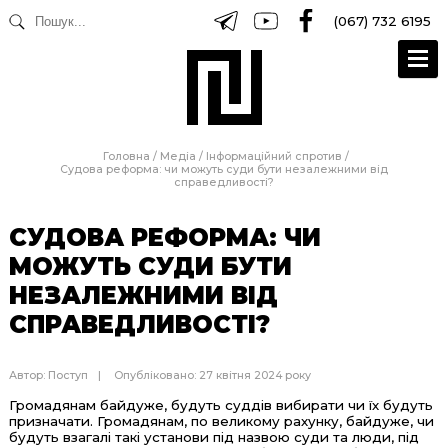
(067) 732 6195
Головна
/
Медіа
/
Інформаційний спротив
/
Судова реформа: чи можуть суди бути незалежними від
справедливості?
СУДОВА РЕФОРМА: ЧИ
МОЖУТЬ СУДИ БУТИ
НЕЗАЛЕЖНИМИ ВІД
СПРАВЕДЛИВОСТІ?
Автор:
Поступ
Опубліковано: 27 квітня 2024 року
Громадянам байдуже, будуть суддів вибирати чи їх будуть
призначати. Громадянам, по великому рахунку, байдуже, чи
будуть взагалі такі установи під назвою суди та люди, під